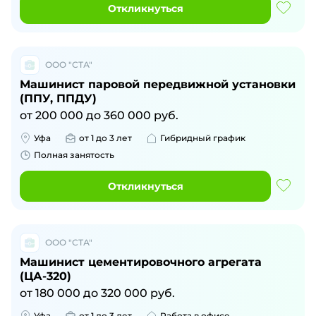
Откликнуться
ООО "СТА"
Машинист паровой передвижной установки
(ППУ, ППДУ)
от
200 000
до
360 000
руб.
Уфа
от 1 до 3 лет
Гибридный график
Полная занятость
Откликнуться
ООО "СТА"
Машинист цементировочного агрегата
(ЦА-320)
от
180 000
до
320 000
руб.
Уфа
от 1 до 3 лет
Работа в офисе