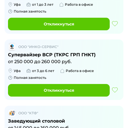
Уфа
от 1 до 3 лет
Работа в офисе
Полная занятость
Откликнуться
ООО "ИНКО-СЕРВИС"
Супервайзер ВСР (ТКРС ГРП ГНКТ)
от
250 000
до
260 000
руб.
Уфа
от 3 до 6 лет
Работа в офисе
Полная занятость
Откликнуться
ООО "КТФ"
Заведующий столовой
от
145 000
до
160 000
руб.