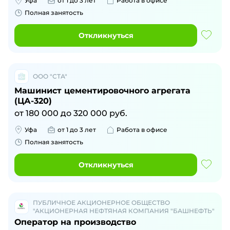
Уфа
от 1 до 3 лет
Работа в офисе
Полная занятость
Откликнуться
ООО "СТА"
Машинист цементировочного агрегата
(ЦА-320)
от
180 000
до
320 000
руб.
Уфа
от 1 до 3 лет
Работа в офисе
Полная занятость
Откликнуться
ПУБЛИЧНОЕ АКЦИОНЕРНОЕ ОБЩЕСТВО
"АКЦИОНЕРНАЯ НЕФТЯНАЯ КОМПАНИЯ "БАШНЕФТЬ"
Оператор на производство