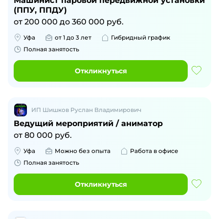
Машинист паровой передвижной установки
(ППУ, ППДУ)
от
200 000
до
360 000
руб.
Уфа
от 1 до 3 лет
Гибридный график
Полная занятость
Откликнуться
ИП Шишков Руслан Владимирович
Ведущий мероприятий / аниматор
от
80 000
руб.
Уфа
Можно без опыта
Работа в офисе
Полная занятость
Откликнуться