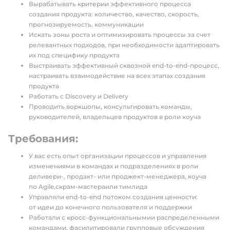
Вырабатывать критерии эффективного процесса
создания продукта: количество, качество, скорость,
прогнозируемость, коммуникации
Искать зоны роста и оптимизировать процессы за счет
релевантных подходов, при необходимости адаптировать
их под специфику продукта
Выстраивать эффективный сквозной end-to-end-процесс,
настраивать взаимодействие на всех этапах создания
продукта
Работать с Discovery и Delivery
Проводить воркшопы, консультировать команды,
руководителей, владельцев продуктов в роли коуча
Требования:
У вас есть опыт организации процессов и управления
изменениями в командах и подразделениях в роли
деливери-, продакт- или проджект-менеджера, коуча
по Agile,скрам-мастераили тимлида
Управляли end-to-end потоком создания ценности:
от идеи до конечного пользователя и поддержки
Работали с кросс-функциональнымии распределенными
командами, фасилитировали групповые обсуждения