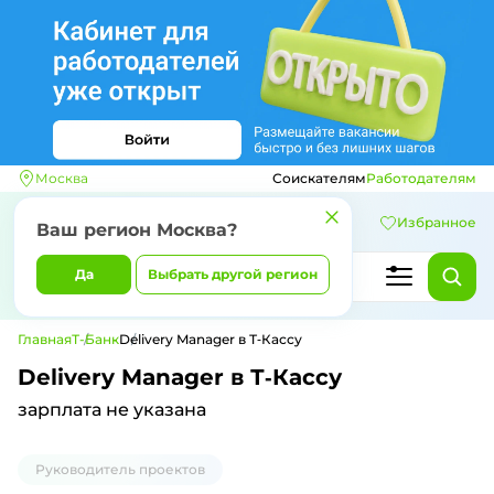
Москва
Соискателям
Работодателям
Избранное
Ваш регион
Москва
?
Да
Выбрать другой регион
Главная
Т-Банк
Delivery Manager в Т‑Кассу
Delivery Manager в Т‑Кассу
зарплата не указана
Руководитель проектов