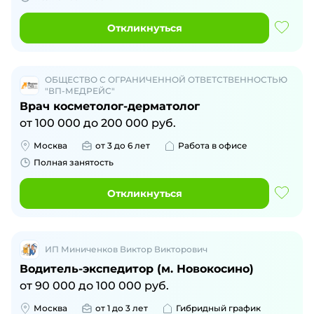
Откликнуться
ОБЩЕСТВО С ОГРАНИЧЕННОЙ ОТВЕТСТВЕННОСТЬЮ
"ВП-МЕДРЕЙС"
Врач косметолог-дерматолог
от
100 000
до
200 000
руб.
Москва
от 3 до 6 лет
Работа в офисе
Полная занятость
Откликнуться
ИП Миниченков Виктор Викторович
Водитель-экспедитор (м. Новокосино)
от
90 000
до
100 000
руб.
Москва
от 1 до 3 лет
Гибридный график