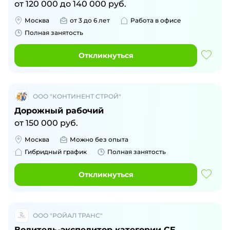
от
120 000
до
140 000
руб.
Москва
от 3 до 6 лет
Работа в офисе
Полная занятость
Откликнуться
ООО "КОНТИНЕНТ СТРОЙ"
Дорожный рабочий
от
150 000
руб.
Москва
Можно без опыта
Гибридный график
Полная занятость
Откликнуться
ООО "РОЙАЛ ТРАНС"
Водитель-экспедитор категории CE