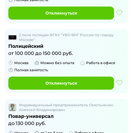
Откликнуться
2 полк полиции ФГКУ "УВО ВНГ России по городу
Москве"
Полицейский
от
100 000
до
150 000
руб.
Москва
Можно без опыта
Работа в офисе
Полная занятость
Откликнуться
Индивидуальный предприниматель Омельченко
Алексей Владимирович
Повар-универсал
до
130 000
руб.
Москва
от 1 до 3 лет
Работа в офисе