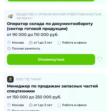
ОБЩЕСТВО С ОГРАНИЧЕННОЙ ОТВЕТСТВЕННОСТЬЮ
"АРТВКУС"
Оператор склада по документообороту
(сектор готовой продукции)
от
90 000
до
110 000
руб.
Москва
от 1 до 3 лет
Работа в офисе
Полная занятость
Откликнуться
ООО "ТД "НАТИ"
Менеджер по продажам запасных частей
спецтехники
от
150 000
до
250 000
руб.
Москва
от 1 до 3 лет
Работа в офисе
Полная занятость