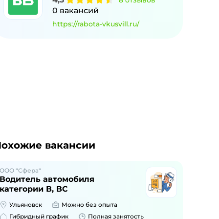
8
отзывов
0
вакансий
https://rabota-vkusvill.ru/
охожие вакансии
ООО "Сфера"
Водитель автомобиля
категории В, ВС
Ульяновск
Можно без опыта
Гибридный график
Полная занятость