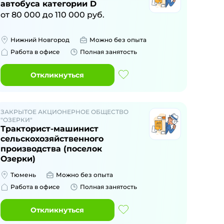
автобуса категории D
от
80 000
до
110 000
руб.
Нижний Новгород
Можно без опыта
Работа в офисе
Полная занятость
Откликнуться
ЗАКРЫТОЕ АКЦИОНЕРНОЕ ОБЩЕСТВО
"ОЗЕРКИ"
Тракторист-машинист
сельскохозяйственного
производства (поселок
Озерки)
Тюмень
Можно без опыта
Работа в офисе
Полная занятость
Откликнуться