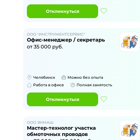
Откликнуться
ООО "ИНСТРУМЕНТСЕРВИС"
Офис-менеджер / секретарь
от
35 000
руб.
Челябинск
Можно без опыта
Работа в офисе
Полная занятость
Откликнуться
ООО ЭНМАШ
Мастер-технолог участка
обмоточных проводов