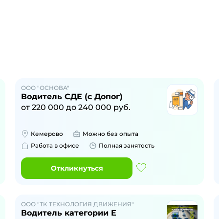
ООО "ОСНОВА"
Водитель СДЕ (с Допог)
от
220 000
до
240 000
руб.
Кемерово
Можно без опыта
Работа в офисе
Полная занятость
Откликнуться
ООО "ТК ТЕХНОЛОГИЯ ДВИЖЕНИЯ"
Водитель категории Е