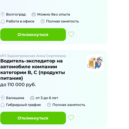
Волгоград
Можно без опыта
Работа в офисе
Полная занятость
Откликнуться
ИП Заднепровская Анна Сергеевна
Водитель-экспедитор на
автомобиле компании
категории В, С (продукты
питания)
до
110 000
руб.
Балашиха
от 3 до 6 лет
Гибридный график
Полная занятость
Откликнуться