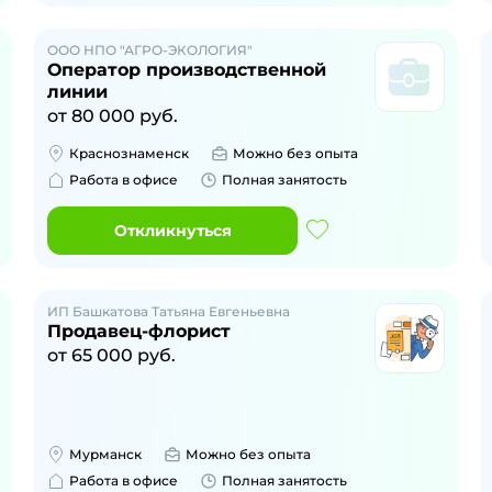
ООО НПО "АГРО-ЭКОЛОГИЯ"
Оператор производственной
линии
от
80 000
руб.
Краснознаменск
Можно без опыта
Работа в офисе
Полная занятость
Откликнуться
ИП Башкатова Татьяна Евгеньевна
Продавец-флорист
от
65 000
руб.
Мурманск
Можно без опыта
Работа в офисе
Полная занятость