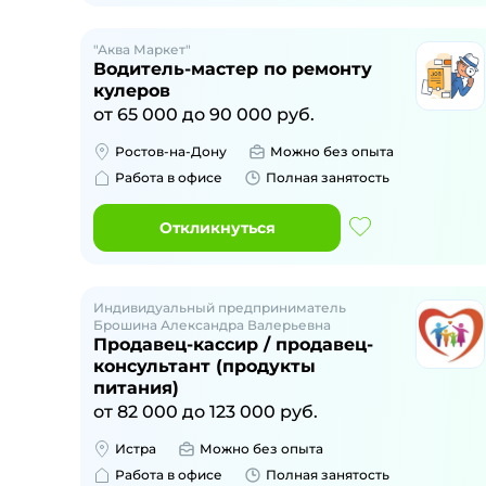
"Аква Маркет"
Водитель-мастер по ремонту
кулеров
от
65 000
до
90 000
руб.
Ростов-на-Дону
Можно без опыта
Работа в офисе
Полная занятость
Откликнуться
Индивидуальный предприниматель
Брошина Александра Валерьевна
Продавец-кассир / продавец-
консультант (продукты
питания)
от
82 000
до
123 000
руб.
Истра
Можно без опыта
Работа в офисе
Полная занятость