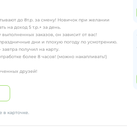
вают до 8т.р. за смену! Новичок при желании
ь на доход 5 т.р.+ за день.
 выполненных заказов, он зависит от вас!
 праздничные дни и плохую погоду по усмотрению.
- завтра получил на карту.
тработке более 8 часов! (можно накапливать!)
еченных друзей!
 в карточке.