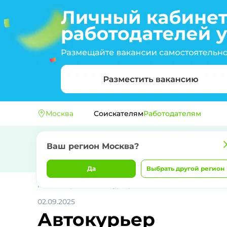
Москва
Соискателям
Работодателям
Ваш регион
Москва
?
Да
Выбрать другой регион
Главная
ВкусВилл
Автокурьер
02.09.2025
Автокурьер