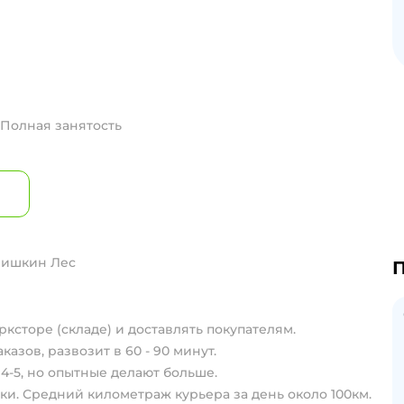
Полная занятость
Шишкин Лес
П
ксторе (складе) и достaвлять покупателям.
aказов, pазвозит в 60 - 90 минут.
 4-5, но опытные делают больше.
ки. Средний километраж курьера за день около 100км.