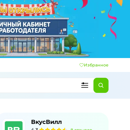
Избранное
ВкусВилл
4,3