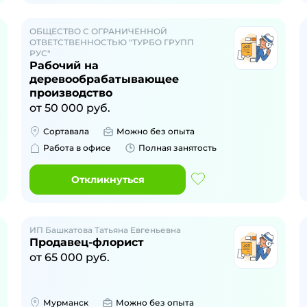
ОБЩЕСТВО С ОГРАНИЧЕННОЙ
ОТВЕТСТВЕННОСТЬЮ "ТУРБО ГРУПП
РУС"
Рабочий на
деревообрабатывающее
производство
от
50 000
руб.
Сортавала
Можно без опыта
Работа в офисе
Полная занятость
Откликнуться
ИП Башкатова Татьяна Евгеньевна
Продавец-флорист
от
65 000
руб.
Мурманск
Можно без опыта