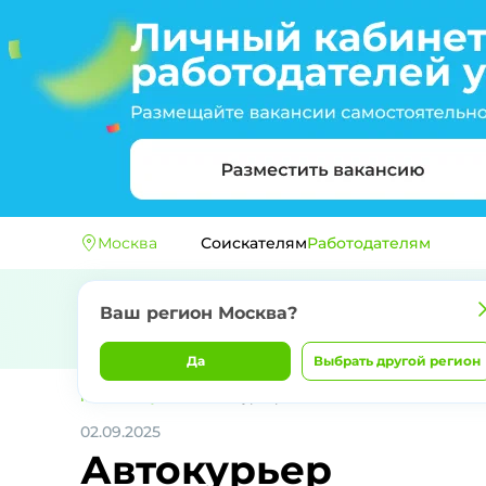
Москва
Соискателям
Работодателям
Ваш регион
Москва
?
Да
Выбрать другой регион
Главная
ВкусВилл
Автокурьер
02.09.2025
Автокурьер