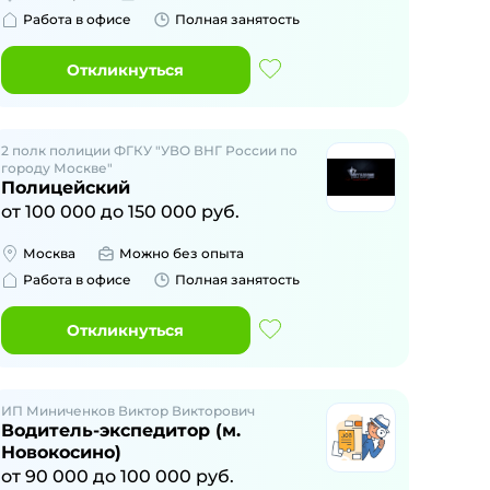
Работа в офисе
Полная занятость
Откликнуться
2 полк полиции ФГКУ "УВО ВНГ России по
городу Москве"
Полицейский
от
100 000
до
150 000
руб.
Москва
Можно без опыта
Работа в офисе
Полная занятость
Откликнуться
ИП Миниченков Виктор Викторович
Водитель-экспедитор (м.
Новокосино)
от
90 000
до
100 000
руб.