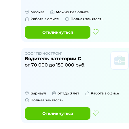
Москва
Можно без опыта
Работа в офисе
Полная занятость
Откликнуться
ООО "ТЕХНОСТРОЙ"
Водитель категории С
от
70 000
до
150 000
руб.
Барнаул
от 1 до 3 лет
Работа в офисе
Полная занятость
Откликнуться