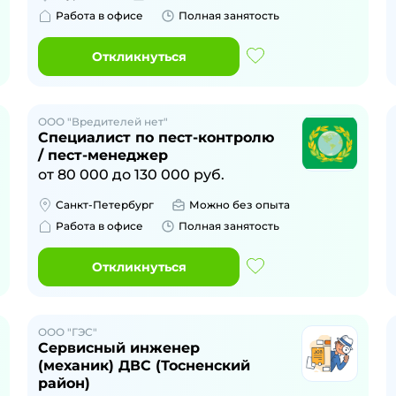
Работа в офисе
Полная занятость
Откликнуться
ООО "Вредителей нет"
Специалист по пест-контролю
/ пест-менеджер
от
80 000
до
130 000
руб.
Санкт-Петербург
Можно без опыта
Работа в офисе
Полная занятость
Откликнуться
ООО "ГЭС"
Сервисный инженер
(механик) ДВС (Тосненский
район)