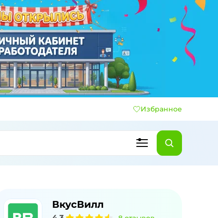
Избранное
ВкусВилл
4,3