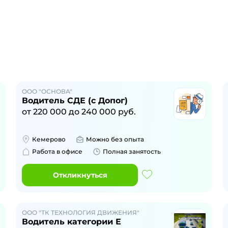
ООО "ОСНОВА"
Водитель СДЕ (с Допог)
от
220 000
до
240 000
руб.
Кемерово
Можно без опыта
Работа в офисе
Полная занятость
Откликнуться
ООО "ТК ТЕХНОЛОГИЯ ДВИЖЕНИЯ"
Водитель категории Е