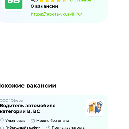
8
отзывов
0
вакансий
https://rabota-vkusvill.ru/
охожие вакансии
ООО "Сфера"
Водитель автомобиля
категории В, ВС
Ульяновск
Можно без опыта
Гибридный график
Полная занятость