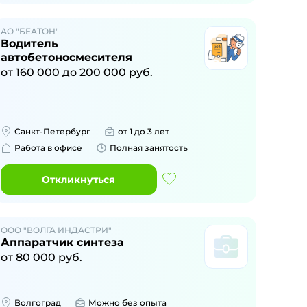
АО "БЕАТОН"
Водитель
автобетоносмесителя
от
160 000
до
200 000
руб.
Санкт-Петербург
от 1 до 3 лет
Работа в офисе
Полная занятость
Откликнуться
ООО "ВОЛГА ИНДАСТРИ"
Аппаратчик синтеза
от
80 000
руб.
Волгоград
Можно без опыта