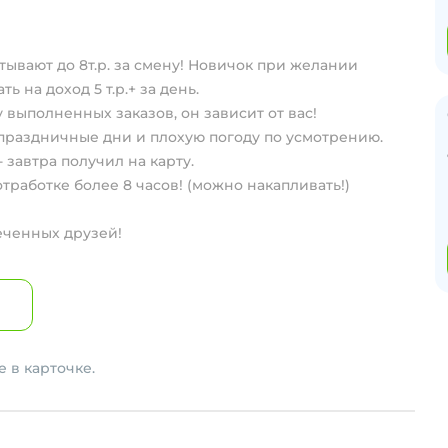
вают до 8т.р. за смену! Новичок при желании
ь на доход 5 т.р.+ за день.
 выполненных заказов, он зависит от вас!
 праздничные дни и плохую погоду по усмотрению.
- завтра получил на карту.
тработке более 8 часов! (можно накапливать!)
еченных друзей!
 в карточке.