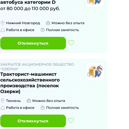
автобуса категории D
от
80 000
до
110 000
руб.
Нижний Новгород
Можно без опыта
Работа в офисе
Полная занятость
Откликнуться
ЗАКРЫТОЕ АКЦИОНЕРНОЕ ОБЩЕСТВО
"ОЗЕРКИ"
Тракторист-машинист
сельскохозяйственного
производства (поселок
Озерки)
Тюмень
Можно без опыта
Работа в офисе
Полная занятость
Откликнуться