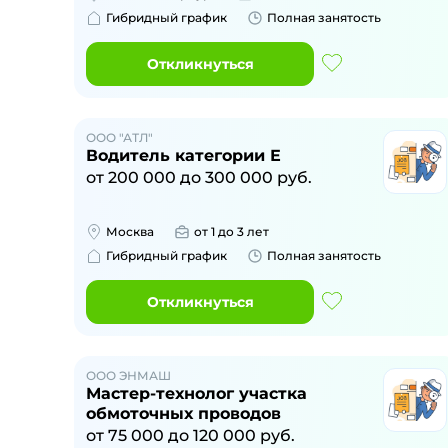
Гибридный график
Полная занятость
Откликнуться
ООО "АТЛ"
Водитель категории Е
от
200 000
до
300 000
руб.
Москва
от 1 до 3 лет
Гибридный график
Полная занятость
Откликнуться
ООО ЭНМАШ
Мастер-технолог участка
обмоточных проводов
от
75 000
до
120 000
руб.