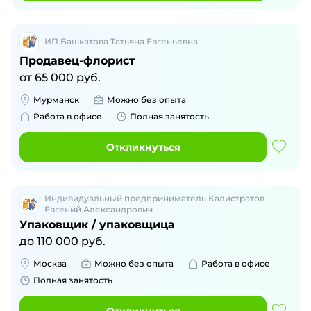
ИП Башкатова Татьяна Евгеньевна
Продавец-флорист
от
65 000
руб.
Мурманск
Можно без опыта
Работа в офисе
Полная занятость
Откликнуться
Индивидуальный предприниматель Калистратов
Евгений Александрович
Упаковщик / упаковщица
до
110 000
руб.
Москва
Можно без опыта
Работа в офисе
Полная занятость