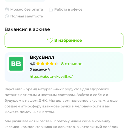
Можно без опыта
Работа в офисе
Полная занятость
Вакансия в архиве
В избранное
ВкусВилл
8
отзывов
4,3
0
вакансий
https://rabota-vkusvill.ru/
ВкусВилл - бренд натуральных продуктов для здорового
питания с чистым и честным составом. Забота о себе и о
будущем в нашем ДНК. Мы делаем полезное вкусным, а еще
создаем атмосферу взаимовыручки и человечности и вы
можете помочь нам в этом.
Мы развиваемся и растём, поэтому ищем себе в команду
кассира-комплектовщика на даркстор, в коттеджный посёлок