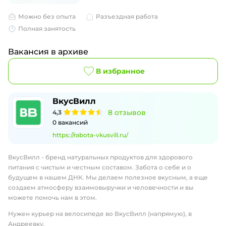
Можно без опыта
Разъездная работа
Полная занятость
Вакансия в архиве
В избранное
ВкусВилл
8
отзывов
4,3
0
вакансий
https://rabota-vkusvill.ru/
ВкусВилл - бренд натуральных продуктов для здорового
питания с чистым и честным составом. Забота о себе и о
будущем в нашем ДНК. Мы делаем полезное вкусным, а еще
создаем атмосферу взаимовыручки и человечности и вы
можете помочь нам в этом.
Нужен курьер на велосипеде во ВкусВилл (напрямую), в
Андреевку.