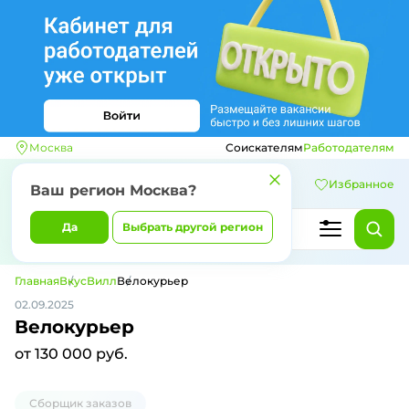
Москва
Соискателям
Работодателям
Избранное
Ваш регион
Москва
?
Да
Выбрать другой регион
Главная
ВкусВилл
Велокурьер
02.09.2025
Велокурьер
от 130 000 руб.
Сборщик заказов