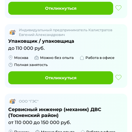
Откликнуться
Индивидуальный предприниматель Калистратов
Евгений Александрович
Упаковщик / упаковщица
до
110 000
руб.
Москва
Можно без опыта
Работа в офисе
Полная занятость
Откликнуться
ООО "ГЭС"
Сервисный инженер (механик) ДВС
(Тосненский район)
от
110 000
до
150 000
руб.
Пушкин
Можно без опыта
Работа в офисе