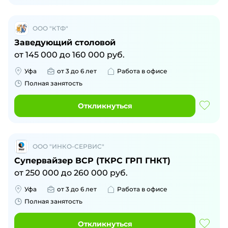
ООО "КТФ"
Заведующий столовой
от
145 000
до
160 000
руб.
Уфа
от 3 до 6 лет
Работа в офисе
Полная занятость
Откликнуться
ООО "ИНКО-СЕРВИС"
Супервайзер ВСР (ТКРС ГРП ГНКТ)
от
250 000
до
260 000
руб.
Уфа
от 3 до 6 лет
Работа в офисе
Полная занятость
Откликнуться