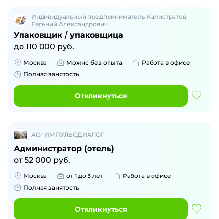
Индивидуальный предприниматель Калистратов
Евгений Александрович
Упаковщик / упаковщица
до
110 000
руб.
Москва
Можно без опыта
Работа в офисе
Полная занятость
Откликнуться
АО "ИМПУЛЬСДИАЛОГ"
Администратор (отель)
от
52 000
руб.
Москва
от 1 до 3 лет
Работа в офисе
Полная занятость
Откликнуться