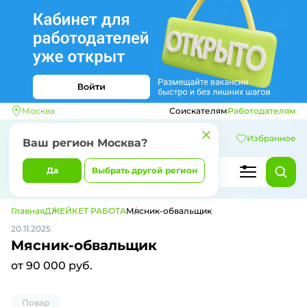
Москва
Соискателям
Работодателям
Избранное
Ваш регион
Москва
?
Да
Выбрать другой регион
Главная
ДЖЕЙКЕТ РАБОТА
Мясник-обвальщик
20.11.2025
Мясник-обвальщик
от 90 000 руб.
Повар