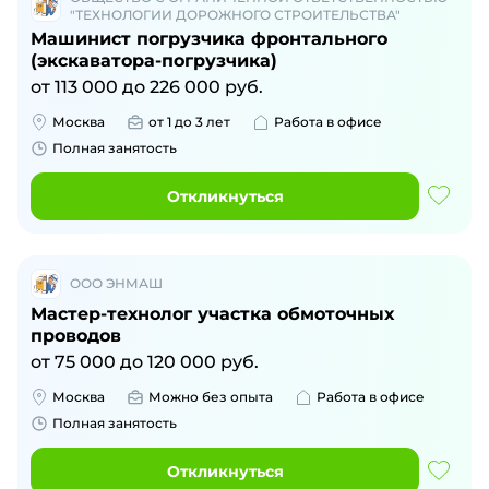
"ТЕХНОЛОГИИ ДОРОЖНОГО СТРОИТЕЛЬСТВА"
Машинист погрузчика фронтального
(экскаватора-погрузчика)
от
113 000
до
226 000
руб.
Москва
от 1 до 3 лет
Работа в офисе
Полная занятость
Откликнуться
ООО ЭНМАШ
Мастер-технолог участка обмоточных
проводов
от
75 000
до
120 000
руб.
Москва
Можно без опыта
Работа в офисе
Полная занятость
Откликнуться