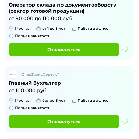
Оператор склада по документообороту
(сектор готовой продукции)
от
90 000
до
110 000
руб.
Москва
от 1 до 3 лет
Работа в офисе
Полная занятость
Откликнуться
"СпецТрансСервис"
Главный бухгалтер
от
100 000
руб.
Москва
более 6 лет
Работа в офисе
Полная занятость
Откликнуться