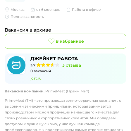
Москва
от 6 месяцев
Работа в офисе
Полная занятость
Вакансия в архиве
В избранное
ДЖЕЙКЕТ РАБОТА
3
отзыва
3,7
0
вакансий
jcat.ru
Вакансия компании:
PrimeMeat (Прайм Мит)
PrimeMeat (ТМ) – это производственно-сервисная компания, с
высокими этическими принципами, которая занимается
производством мясной продукции наивысшего качества для
своих розничных и корпоративных клиентов. Мы обладаем
доступом к лучшему сырью, у нас лучшая команда
профессионалов, мы поддерживаем самые строгие стандарты