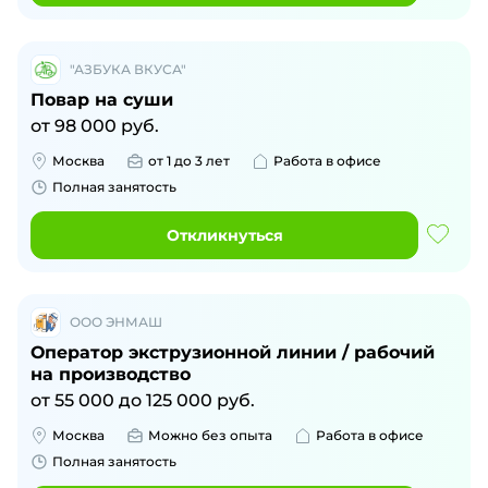
"АЗБУКА ВКУСА"
Повар на суши
от
98 000
руб.
Москва
от 1 до 3 лет
Работа в офисе
Полная занятость
Откликнуться
ООО ЭНМАШ
Оператор экструзионной линии / рабочий
на производство
от
55 000
до
125 000
руб.
Москва
Можно без опыта
Работа в офисе
Полная занятость