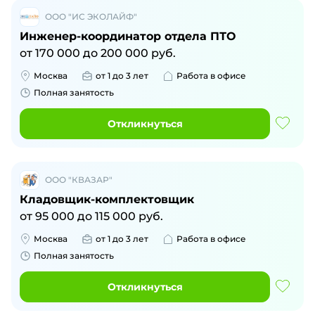
ООО "ИС ЭКОЛАЙФ"
Инженер-координатор отдела ПТО
от
170 000
до
200 000
руб.
Москва
от 1 до 3 лет
Работа в офисе
Полная занятость
Откликнуться
ООО "КВАЗАР"
Кладовщик-комплектовщик
от
95 000
до
115 000
руб.
Москва
от 1 до 3 лет
Работа в офисе
Полная занятость
Откликнуться