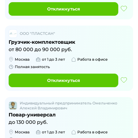
Откликнуться
ООО "ПЛАСТСАН"
Грузчик-комплектовщик
от
80 000
до
90 000
руб.
Москва
от 1 до 3 лет
Работа в офисе
Полная занятость
Откликнуться
Индивидуальный предприниматель Омельченко
Алексей Владимирович
Повар-универсал
до
130 000
руб.
Москва
от 1 до 3 лет
Работа в офисе