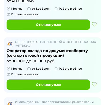
от
40 000
руб.
Москва
от 1 до 3 лет
Работа в офисе
Полная занятость
Откликнуться
ОБЩЕСТВО С ОГРАНИЧЕННОЙ ОТВЕТСТВЕННОСТЬЮ
"АРТВКУС"
Оператор склада по документообороту
(сектор готовой продукции)
от
90 000
до
110 000
руб.
Москва
от 1 до 3 лет
Работа в офисе
Полная занятость
Откликнуться
Индивидуальный предприниматель Ермаков Вадим