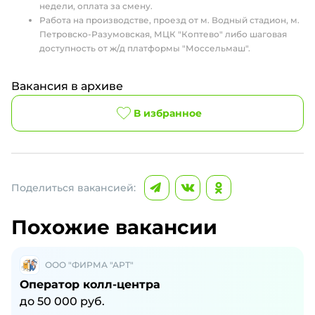
недели, оплата за смену.
Работа на производстве, проезд от м. Водный стадион, м.
Петровско-Разумовская, МЦК "Коптево" либо шаговая
доступность от ж/д платформы "Моссельмаш".
Вакансия в архиве
В избранное
Поделиться вакансией:
Похожие вакансии
ООО "ФИРМА "АРТ"
Оператор колл-центра
до
50 000
руб.