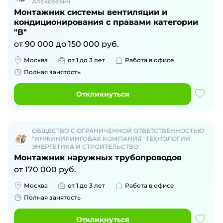
Алексеевич
Монтажник системы вентиляции и
кондиционирования с правами категории
"В"
от
90 000
до
150 000
руб.
Москва
от 1 до 3 лет
Работа в офисе
Полная занятость
Откликнуться
ОБЩЕСТВО С ОГРАНИЧЕННОЙ ОТВЕТСТВЕННОСТЬЮ
"ИНЖИНИРИНГОВАЯ КОМПАНИЯ "ТЕХНОЛОГИИ
ЭНЕРГЕТИКА И СТРОИТЕЛЬСТВО"
Монтажник наружных трубопроводов
от
170 000
руб.
Москва
от 1 до 3 лет
Работа в офисе
Полная занятость
Откликнуться