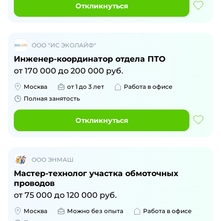
Откликнуться
ООО "ИС ЭКОЛАЙФ"
Инженер-координатор отдела ПТО
от
170 000
до
200 000
руб.
Москва
от 1 до 3 лет
Работа в офисе
Полная занятость
Откликнуться
ООО ЭНМАШ
Мастер-технолог участка обмоточных
проводов
от
75 000
до
120 000
руб.
Москва
Можно без опыта
Работа в офисе