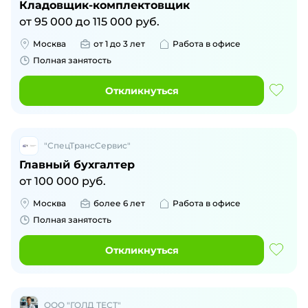
Кладовщик-комплектовщик
от
95 000
до
115 000
руб.
Москва
от 1 до 3 лет
Работа в офисе
Полная занятость
Откликнуться
"СпецТрансСервис"
Главный бухгалтер
от
100 000
руб.
Москва
более 6 лет
Работа в офисе
Полная занятость
Откликнуться
ООО "ГОЛД ТЕСТ"