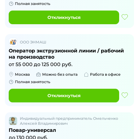
Полная занятость
Откликнуться
ООО ЭНМАШ
Оператор экструзионной линии / рабочий
на производство
от
55 000
до
125 000
руб.
Москва
Можно без опыта
Работа в офисе
Полная занятость
Откликнуться
Индивидуальный предприниматель Омельченко
Алексей Владимирович
Повар-универсал
до
130 000
руб.