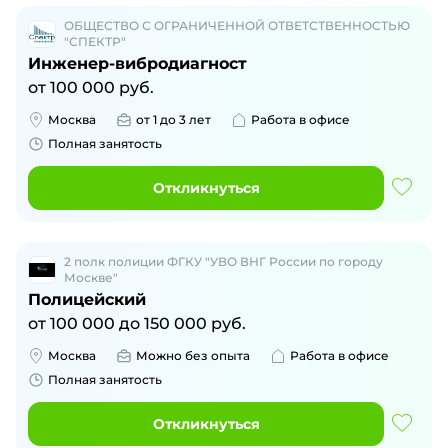
ОБЩЕСТВО С ОГРАНИЧЕННОЙ ОТВЕТСТВЕННОСТЬЮ
"СПЕКТР"
Инженер-вибродиагност
от
100 000
руб.
Москва
от 1 до 3 лет
Работа в офисе
Полная занятость
Откликнуться
2 полк полиции ФГКУ "УВО ВНГ России по городу
Москве"
Полицейский
от
100 000
до
150 000
руб.
Москва
Можно без опыта
Работа в офисе
Полная занятость
Откликнуться