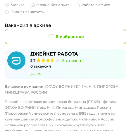
Москва
Можно без опыта
Работа в офисе
Полная занятость
Вакансия в архиве
В избранное
ДЖЕЙКЕТ РАБОТА
3
отзыва
3,7
0
вакансий
jcat.ru
Вакансия компании:
ФГАОУ ВО РНИМУ ИМ. Н.И. ПИРОГОВА
МИНЗДРАВА РОССИИ
Российская детская клиническая больница (РДКБ) - филиал
ФГАОУ ВО РНИМУ им. Н. И. Пирогова Минздрава России
(Пироговский университет) основана в 1985 году и является
крупнейшей многопрофильной детской клиникой России.
Больница располагает 1225 койками круглосуточного
пребывания, 25 реанимационными койками и 45 койками