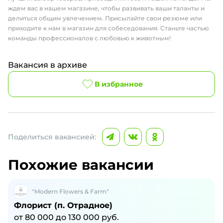
ждем вас в нашем магазине, чтобы развивать ваши таланты и
делиться общим увлечением. Присылайте свои резюме или
приходите к нам в магазин для собеседования. Станьте частью
команды профессионалов с любовью к животным!
Вакансия в архиве
В избранное
Поделиться вакансией:
Похожие вакансии
"Modern Flowers & Farm"
Флорист (п. Отрадное)
от
80 000
до
130 000
руб.