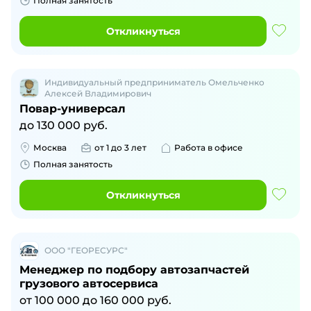
Полная занятость
Откликнуться
Индивидуальный предприниматель Омельченко
Алексей Владимирович
Повар-универсал
до
130 000
руб.
Москва
от 1 до 3 лет
Работа в офисе
Полная занятость
Откликнуться
ООО "ГЕОРЕСУРС"
Менеджер по подбору автозапчастей
грузового автосервиса
от
100 000
до
160 000
руб.