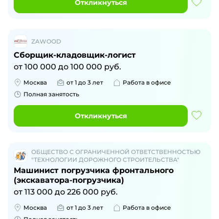
Откликнуться
ZAWOOD
Сборщик-кладовщик-логист
от
100 000
до
100 000
руб.
Москва
от 1 до 3 лет
Работа в офисе
Полная занятость
Откликнуться
ОБЩЕСТВО С ОГРАНИЧЕННОЙ ОТВЕТСТВЕННОСТЬЮ
"ТЕХНОЛОГИИ ДОРОЖНОГО СТРОИТЕЛЬСТВА"
Машинист погрузчика фронтального
(экскаватора-погрузчика)
от
113 000
до
226 000
руб.
Москва
от 1 до 3 лет
Работа в офисе