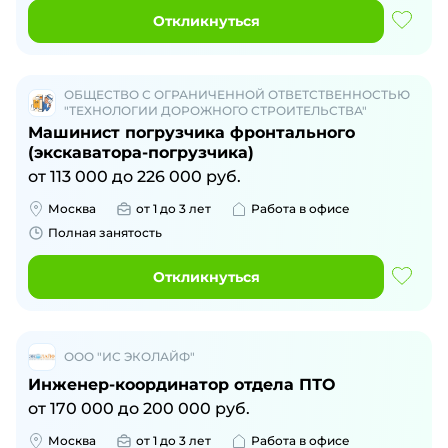
Откликнуться
ОБЩЕСТВО С ОГРАНИЧЕННОЙ ОТВЕТСТВЕННОСТЬЮ
"ТЕХНОЛОГИИ ДОРОЖНОГО СТРОИТЕЛЬСТВА"
Машинист погрузчика фронтального
(экскаватора-погрузчика)
от
113 000
до
226 000
руб.
Москва
от 1 до 3 лет
Работа в офисе
Полная занятость
Откликнуться
ООО "ИС ЭКОЛАЙФ"
Инженер-координатор отдела ПТО
от
170 000
до
200 000
руб.
Москва
от 1 до 3 лет
Работа в офисе