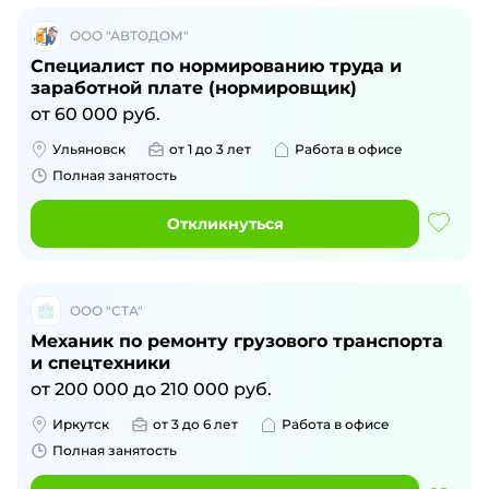
ООО "АВТОДОМ"
Специалист по нормированию труда и
заработной плате (нормировщик)
от
60 000
руб.
Ульяновск
от 1 до 3 лет
Работа в офисе
Полная занятость
Откликнуться
ООО "СТА"
Механик по ремонту грузового транспорта
и спецтехники
от
200 000
до
210 000
руб.
Иркутск
от 3 до 6 лет
Работа в офисе
Полная занятость