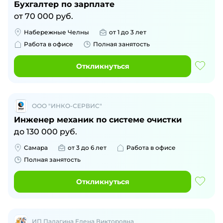
Бухгалтер по зарплате
от
70 000
руб.
Набережные Челны
от 1 до 3 лет
Работа в офисе
Полная занятость
Откликнуться
ООО "ИНКО-СЕРВИС"
Инженер механик по системе очистки
до
130 000
руб.
Самара
от 3 до 6 лет
Работа в офисе
Полная занятость
Откликнуться
ИП Палагина Елена Викторовна