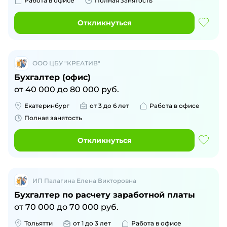
Работа в офисе
Полная занятость
Откликнуться
ООО ЦБУ "КРЕАТИВ"
Бухгалтер (офис)
от
40 000
до
80 000
руб.
Екатеринбург
от 3 до 6 лет
Работа в офисе
Полная занятость
Откликнуться
ИП Палагина Елена Викторовна
Бухгалтер по расчету заработной платы
от
70 000
до
70 000
руб.
Тольятти
от 1 до 3 лет
Работа в офисе