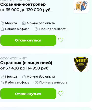
Охранник-контролер
от
65 000
до
120 000
руб.
Москва
Можно без опыта
Работа в офисе
Полная занятость
Откликнуться
ООО "ЧОП "МИГ"
Охранник (с лицензией)
от
57 420
до
114 950
руб.
Москва
Можно без опыта
Работа в офисе
Полная занятость
Откликнуться