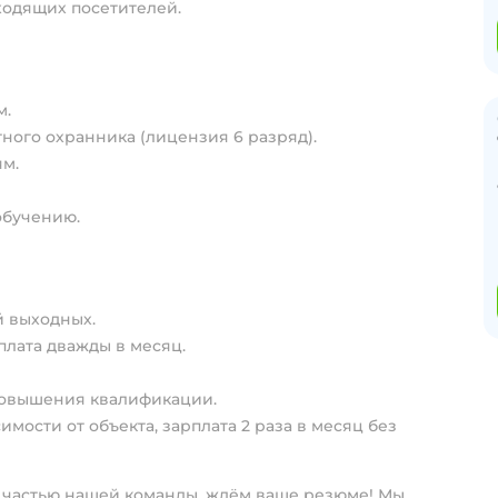
ходящих посетителей.
м.
ного охранника (лицензия 6 разряд).
ям.
обучению.
й выходных.
плата дважды в месяц.
повышения квалификации.
симости от объекта, зарплата 2 раза в месяц без
ь частью нашей команды, ждём ваше резюме! Мы