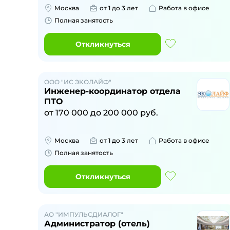
Москва
от 1 до 3 лет
Работа в офисе
Полная занятость
Откликнуться
ООО "ИС ЭКОЛАЙФ"
Инженер-координатор отдела
ПТО
от
170 000
до
200 000
руб.
Москва
от 1 до 3 лет
Работа в офисе
Полная занятость
Откликнуться
АО "ИМПУЛЬСДИАЛОГ"
Администратор (отель)