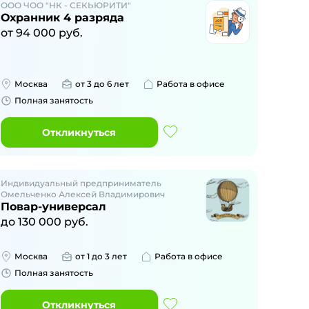
ООО ЧОО "НК - СЕКЬЮРИТИ"
Охранник 4 разряда
от
94 000
руб.
Москва
от 3 до 6 лет
Работа в офисе
Полная занятость
Откликнуться
Индивидуальный предприниматель
Омельченко Алексей Владимирович
Повар-универсал
до
130 000
руб.
Москва
от 1 до 3 лет
Работа в офисе
Полная занятость
Откликнуться