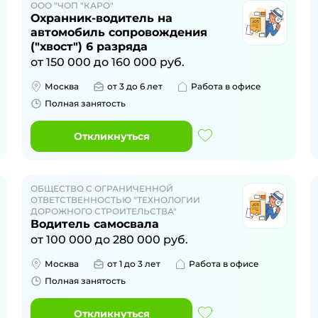
ООО "ЧОП "КАРО"
Охранник-водитель на
автомобиль сопровождения
("хвост") 6 разряда
от
150 000
до
160 000
руб.
Москва
от 3 до 6 лет
Работа в офисе
Полная занятость
Откликнуться
ОБЩЕСТВО С ОГРАНИЧЕННОЙ
ОТВЕТСТВЕННОСТЬЮ "ТЕХНОЛОГИИ
ДОРОЖНОГО СТРОИТЕЛЬСТВА"
Водитель самосвала
от
100 000
до
280 000
руб.
Москва
от 1 до 3 лет
Работа в офисе
Полная занятость
Откликнуться