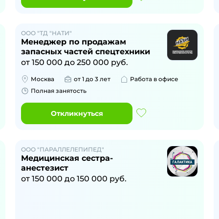
ООО "ТД "НАТИ"
Менеджер по продажам
запасных частей спецтехники
от
150 000
до
250 000
руб.
Москва
от 1 до 3 лет
Работа в офисе
Полная занятость
Откликнуться
ООО "ПАРАЛЛЕЛЕПИПЕД"
Медицинская сестра-
анестезист
от
150 000
до
150 000
руб.