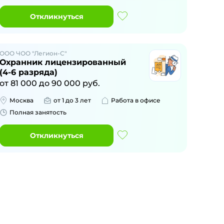
Откликнуться
ООО ЧОО "Легион-С"
Охранник лицензированный
(4-6 разряда)
от
81 000
до
90 000
руб.
Москва
от 1 до 3 лет
Работа в офисе
Полная занятость
Откликнуться