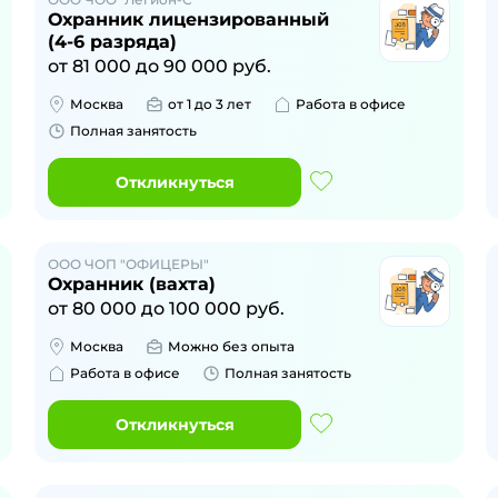
Охранник лицензированный
(4-6 разряда)
от
81 000
до
90 000
руб.
Москва
от 1 до 3 лет
Работа в офисе
Полная занятость
Откликнуться
ООО ЧОП "ОФИЦЕРЫ"
Охранник (вахта)
от
80 000
до
100 000
руб.
Москва
Можно без опыта
Работа в офисе
Полная занятость
Откликнуться