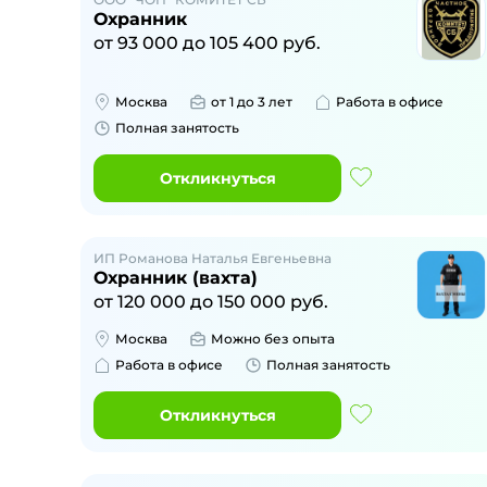
Охранник
от
93 000
до
105 400
руб.
Москва
от 1 до 3 лет
Работа в офисе
Полная занятость
Откликнуться
ИП Романова Наталья Евгеньевна
Охранник (вахта)
от
120 000
до
150 000
руб.
Москва
Можно без опыта
Работа в офисе
Полная занятость
Откликнуться