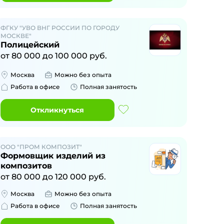
ФГКУ "УВО ВНГ РОССИИ ПО ГОРОДУ
МОСКВЕ"
Полицейский
от
80 000
до
100 000
руб.
Москва
Можно без опыта
Работа в офисе
Полная занятость
Откликнуться
ООО "ПРОМ КОМПОЗИТ"
Формовщик изделий из
композитов
от
80 000
до
120 000
руб.
Москва
Можно без опыта
Работа в офисе
Полная занятость