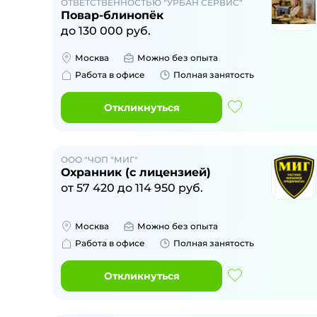
ОТВЕТСТВЕННОСТЬЮ "УРБАН СЕРВИС"
Повар-блинопёк
до
130 000
руб.
Москва
Можно без опыта
Работа в офисе
Полная занятость
Откликнуться
ООО "ЧОП "МИГ"
Охранник (с лицензией)
от
57 420
до
114 950
руб.
Москва
Можно без опыта
Работа в офисе
Полная занятость
Откликнуться