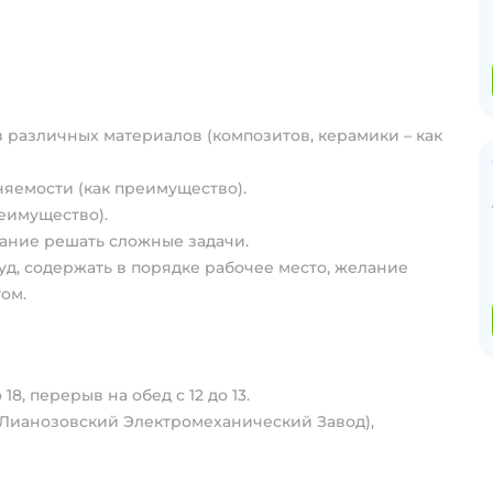
 различных материалов (композитов, керамики – как
яемости (как преимущество).
реимущество).
лание решать сложные задачи.
д, содержать в порядке рабочее место, желание
ом.
8, перерыв на обед с 12 до 13.
(Лианозовский Электромеханический Завод),