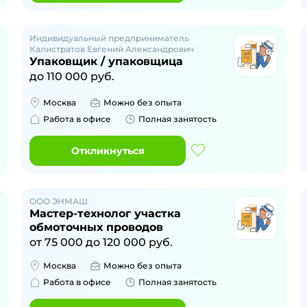
Индивидуальный предприниматель
Калистратов Евгений Александрович
Упаковщик / упаковщица
до
110 000
руб.
Москва
Можно без опыта
Работа в офисе
Полная занятость
Откликнуться
ООО ЭНМАШ
Мастер-технолог участка
обмоточных проводов
от
75 000
до
120 000
руб.
Москва
Можно без опыта
Работа в офисе
Полная занятость