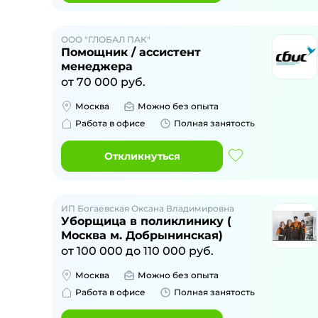
ООО "ГЛОБАЛ ПАК"
Помощник / ассистент
менеджера
от
70 000
руб.
Москва
Можно без опыта
Работа в офисе
Полная занятость
Откликнуться
ИП Богаевская Оксана Владимировна
Уборщица в поликлинику (
Москва м. Добрынинская)
от
100 000
до
110 000
руб.
Москва
Можно без опыта
Работа в офисе
Полная занятость