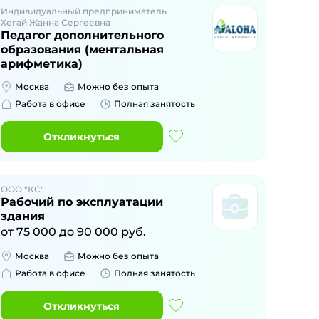
Индивидуальный предприниматель
Хегай Жанна Сергеевна
Педагог дополнительного
образования (ментальная
арифметика)
Москва
Можно без опыта
Работа в офисе
Полная занятость
Откликнуться
ООО "КС"
Рабочий по эксплуатации
здания
от
75 000
до
90 000
руб.
Москва
Можно без опыта
Работа в офисе
Полная занятость
Откликнуться