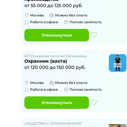
от
55 000
до
125 000
руб.
Москва
Можно без опыта
Работа в офисе
Полная занятость
Откликнуться
ИП Романова Наталья Евгеньевна
Охранник (вахта)
от
120 000
до
150 000
руб.
Москва
Можно без опыта
Работа в офисе
Полная занятость
Откликнуться
ОБЩЕСТВО С ОГРАНИЧЕННОЙ