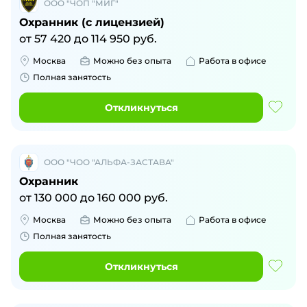
ООО "ЧОП "МИГ"
Охранник (с лицензией)
от
57 420
до
114 950
руб.
Москва
Можно без опыта
Работа в офисе
Полная занятость
Откликнуться
ООО "ЧОО "АЛЬФА-ЗАСТАВА"
Охранник
от
130 000
до
160 000
руб.
Москва
Можно без опыта
Работа в офисе
Полная занятость
Откликнуться