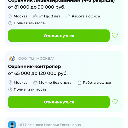
Охранник лицензированный (4-6 разряда)
от
81 000
до
90 000
руб.
Москва
от 1 до 3 лет
Работа в офисе
Полная занятость
Откликнуться
ООО "ТЦ "МОСКВА"
Охранник-контролер
от
65 000
до
120 000
руб.
Москва
Можно без опыта
Работа в офисе
Полная занятость
Откликнуться
ИП Романова Наталья Евгеньевна