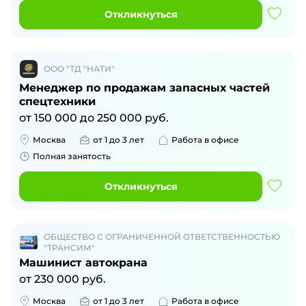
Откликнуться
ООО "ТД "НАТИ"
Менеджер по продажам запасных частей
спецтехники
от
150 000
до
250 000
руб.
Москва
от 1 до 3 лет
Работа в офисе
Полная занятость
Откликнуться
ОБЩЕСТВО С ОГРАНИЧЕННОЙ ОТВЕТСТВЕННОСТЬЮ
"ТРАНСИМ"
Машинист автокрана
от
230 000
руб.
Москва
от 1 до 3 лет
Работа в офисе