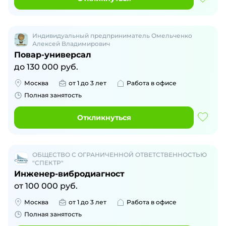
Индивидуальный предприниматель Омельченко
Алексей Владимирович
Повар-универсал
до
130 000
руб.
Москва
от 1 до 3 лет
Работа в офисе
Полная занятость
Откликнуться
ОБЩЕСТВО С ОГРАНИЧЕННОЙ ОТВЕТСТВЕННОСТЬЮ
"СПЕКТР"
Инженер-вибродиагност
от
100 000
руб.
Москва
от 1 до 3 лет
Работа в офисе
Полная занятость