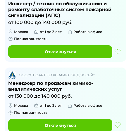
Инженер / техник по обслуживанию и
ремонту слаботочных систем пожарной
сигнализации (АПС)
от
100 000
до
140 000
руб.
Москва
от 1 до 3 лет
Работа в офисе
Полная занятость
Откликнуться
ООО "СТЮАРТ ГЕОКЕМИКЛ ЭНД ЭССЕЙ"
Менеджер по продажам химико-
аналитических услуг
от
130 000
до
140 000
руб.
Москва
от 1 до 3 лет
Работа в офисе
Полная занятость
Откликнуться