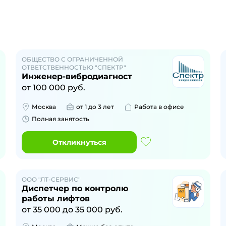
ОБЩЕСТВО С ОГРАНИЧЕННОЙ
ОТВЕТСТВЕННОСТЬЮ "СПЕКТР"
Инженер-вибродиагност
от
100 000
руб.
Москва
от 1 до 3 лет
Работа в офисе
Полная занятость
Откликнуться
ООО "ЛТ-СЕРВИС"
Диспетчер по контролю
работы лифтов
от
35 000
до
35 000
руб.