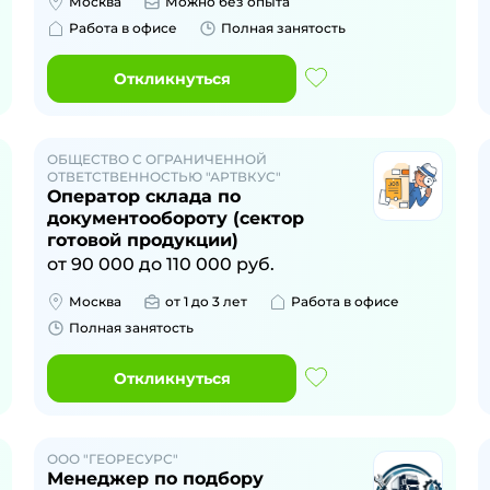
Москва
Можно без опыта
Работа в офисе
Полная занятость
Откликнуться
ОБЩЕСТВО С ОГРАНИЧЕННОЙ
ОТВЕТСТВЕННОСТЬЮ "АРТВКУС"
Оператор склада по
документообороту (сектор
готовой продукции)
от
90 000
до
110 000
руб.
Москва
от 1 до 3 лет
Работа в офисе
Полная занятость
Откликнуться
ООО "ГЕОРЕСУРС"
Менеджер по подбору