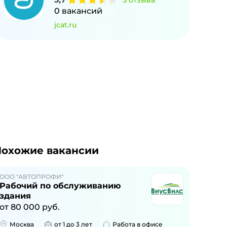
3
отзыва
0
вакансий
jcat.ru
охожие вакансии
ООО "АВТОПРОФИ"
Рабочий по обслуживанию
здания
от
80 000
руб.
Москва
от 1 до 3 лет
Работа в офисе