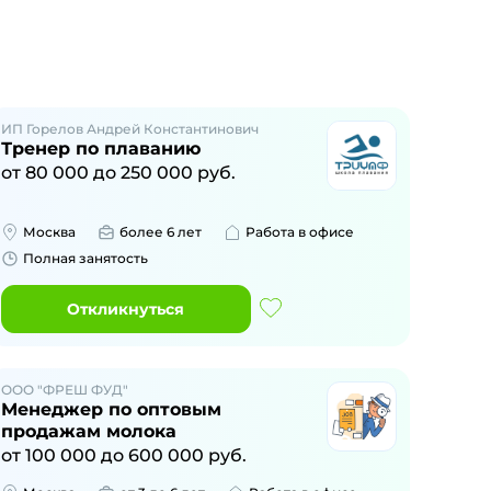
ИП Горелов Андрей Константинович
Тренер по плаванию
от
80 000
до
250 000
руб.
Москва
более 6 лет
Работа в офисе
Полная занятость
Откликнуться
ООО "ФРЕШ ФУД"
Менеджер по оптовым
продажам молока
от
100 000
до
600 000
руб.