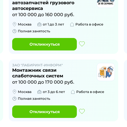
автозапчастей грузового
автосервиса
от
100 000
до
160 000
руб.
Москва
от 1 до 3 лет
Работа в офисе
Полная занятость
Откликнуться
ЗАО "ЛАБИРИНТ-ИНФОРМ"
Монтажник связи
слаботочных систем
от
100 000
до
170 000
руб.
Москва
от 3 до 6 лет
Работа в офисе
Полная занятость
Откликнуться