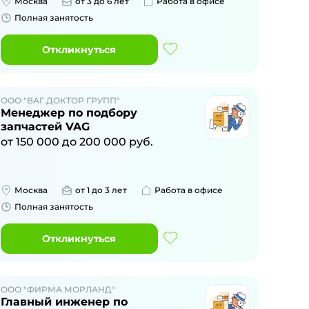
Москва
от 3 до 6 лет
Работа в офисе
Полная занятость
Откликнуться
ООО "ВАГ ДОКТОР ГРУПП"
Менеджер по подбору
запчастей VAG
от
150 000
до
200 000
руб.
Москва
от 1 до 3 лет
Работа в офисе
Полная занятость
Откликнуться
ООО "ФИРМА МОРЛАНД"
Главный инженер по