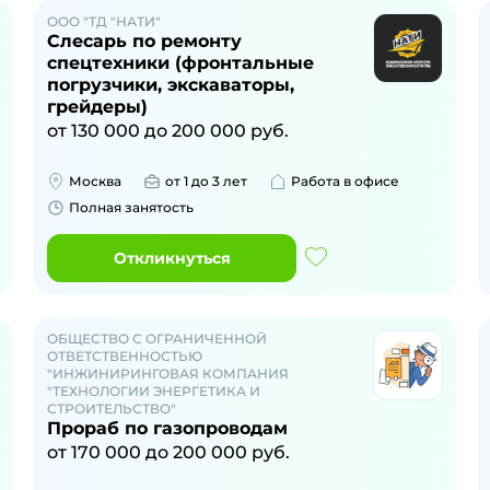
ООО "ТД "НАТИ"
Слесарь по ремонту
спецтехники (фронтальные
погрузчики, экскаваторы,
грейдеры)
от
130 000
до
200 000
руб.
Москва
от 1 до 3 лет
Работа в офисе
Полная занятость
Откликнуться
ОБЩЕСТВО С ОГРАНИЧЕННОЙ
ОТВЕТСТВЕННОСТЬЮ
"ИНЖИНИРИНГОВАЯ КОМПАНИЯ
"ТЕХНОЛОГИИ ЭНЕРГЕТИКА И
СТРОИТЕЛЬСТВО"
Прораб по газопроводам
от
170 000
до
200 000
руб.