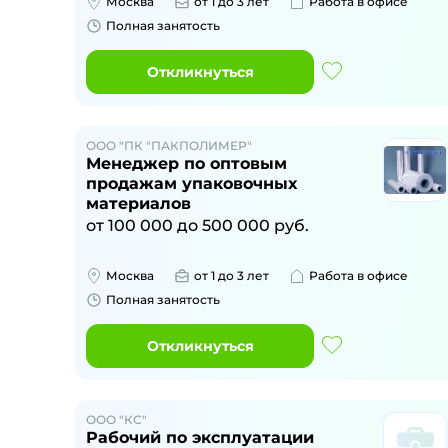
Москва
от 1 до 3 лет
Работа в офисе
Полная занятость
Откликнуться
ООО "ПК "ПАКПОЛИМЕР"
Менеджер по оптовым
продажам упаковочных
материалов
от
100 000
до
500 000
руб.
Москва
от 1 до 3 лет
Работа в офисе
Полная занятость
Откликнуться
ООО "КС"
Рабочий по эксплуатации