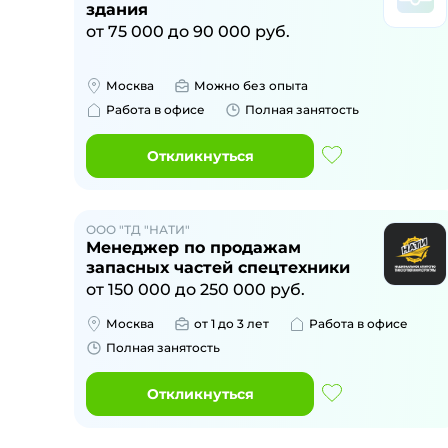
здания
от
75 000
до
90 000
руб.
Москва
Можно без опыта
Работа в офисе
Полная занятость
Откликнуться
ООО "ТД "НАТИ"
Менеджер по продажам
запасных частей спецтехники
от
150 000
до
250 000
руб.
Москва
от 1 до 3 лет
Работа в офисе
Полная занятость
Откликнуться