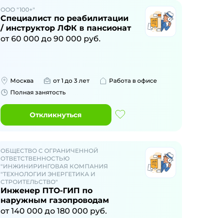
ООО "100+"
Специалист по реабилитации
/ инструктор ЛФК в пансионат
от
60 000
до
90 000
руб.
Москва
от 1 до 3 лет
Работа в офисе
Полная занятость
Откликнуться
ОБЩЕСТВО С ОГРАНИЧЕННОЙ
ОТВЕТСТВЕННОСТЬЮ
"ИНЖИНИРИНГОВАЯ КОМПАНИЯ
"ТЕХНОЛОГИИ ЭНЕРГЕТИКА И
СТРОИТЕЛЬСТВО"
Инженер ПТО-ГИП по
наружным газопроводам
от
140 000
до
180 000
руб.