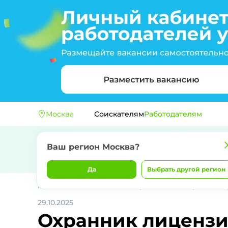
Москва
Соискателям
Работодателям
Ваш регион
Москва
?
Да
Выбрать другой регион
Главная
ООО ЧОО "Легион-С"
Охранник лицензированный (
29.10.2025
Охранник лицензи