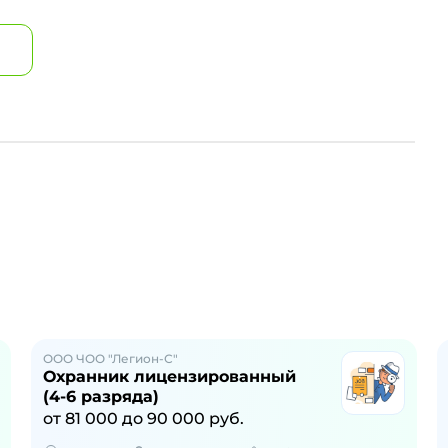
ООО ЧОО "Легион-С"
Охранник лицензированный
(4-6 разряда)
от
81 000
до
90 000
руб.