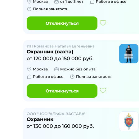
Москва
от 1 до 3 лет
Работа в офисе
Полная занятость
Откликнуться
ИП Романова Наталья Евгеньевна
Охранник (вахта)
от
120 000
до
150 000
руб.
Москва
Можно без опыта
Работа в офисе
Полная занятость
Откликнуться
ООО "ЧОО "АЛЬФА-ЗАСТАВА"
Охранник
от
130 000
до
160 000
руб.