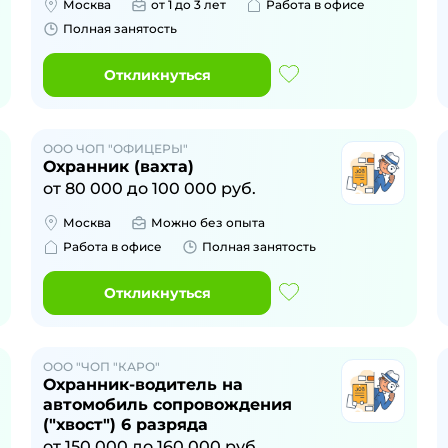
Москва
от 1 до 3 лет
Работа в офисе
Полная занятость
Откликнуться
ООО ЧОП "ОФИЦЕРЫ"
Охранник (вахта)
от
80 000
до
100 000
руб.
Москва
Можно без опыта
Работа в офисе
Полная занятость
Откликнуться
ООО "ЧОП "КАРО"
Охранник-водитель на
автомобиль сопровождения
("хвост") 6 разряда
от
150 000
до
160 000
руб.