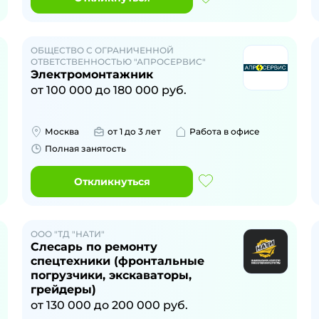
ОБЩЕСТВО С ОГРАНИЧЕННОЙ
ОТВЕТСТВЕННОСТЬЮ "АПРОСЕРВИС"
Электромонтажник
от
100 000
до
180 000
руб.
Москва
от 1 до 3 лет
Работа в офисе
Полная занятость
Откликнуться
ООО "ТД "НАТИ"
Слесарь по ремонту
спецтехники (фронтальные
погрузчики, экскаваторы,
грейдеры)
от
130 000
до
200 000
руб.