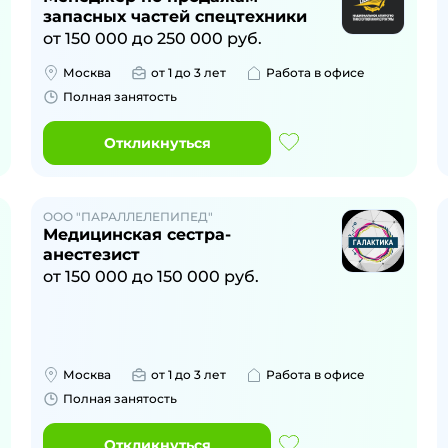
запасных частей спецтехники
от
150 000
до
250 000
руб.
Москва
от 1 до 3 лет
Работа в офисе
Полная занятость
Откликнуться
ООО "ПАРАЛЛЕЛЕПИПЕД"
Медицинская сестра-
анестезист
от
150 000
до
150 000
руб.
Москва
от 1 до 3 лет
Работа в офисе
Полная занятость
Откликнуться