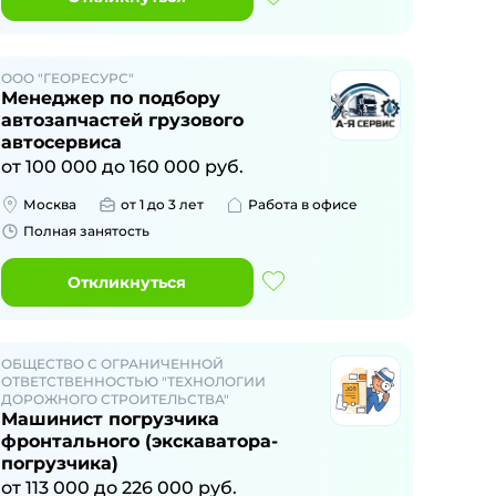
ООО "ГЕОРЕСУРС"
Менеджер по подбору
автозапчастей грузового
автосервиса
от
100 000
до
160 000
руб.
Москва
от 1 до 3 лет
Работа в офисе
Полная занятость
Откликнуться
ОБЩЕСТВО С ОГРАНИЧЕННОЙ
ОТВЕТСТВЕННОСТЬЮ "ТЕХНОЛОГИИ
ДОРОЖНОГО СТРОИТЕЛЬСТВА"
Машинист погрузчика
фронтального (экскаватора-
погрузчика)
от
113 000
до
226 000
руб.