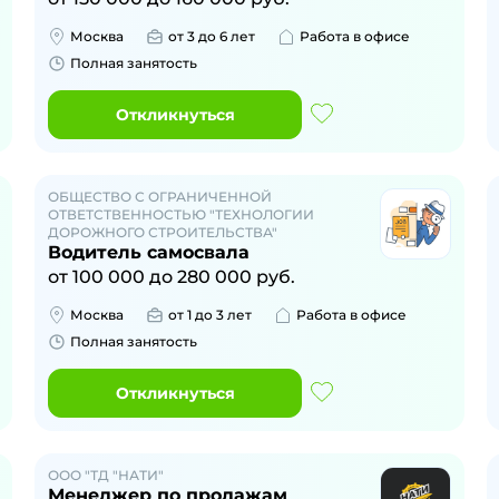
Москва
от 3 до 6 лет
Работа в офисе
Полная занятость
Откликнуться
ОБЩЕСТВО С ОГРАНИЧЕННОЙ
ОТВЕТСТВЕННОСТЬЮ "ТЕХНОЛОГИИ
ДОРОЖНОГО СТРОИТЕЛЬСТВА"
Водитель самосвала
от
100 000
до
280 000
руб.
Москва
от 1 до 3 лет
Работа в офисе
Полная занятость
Откликнуться
ООО "ТД "НАТИ"
Менеджер по продажам