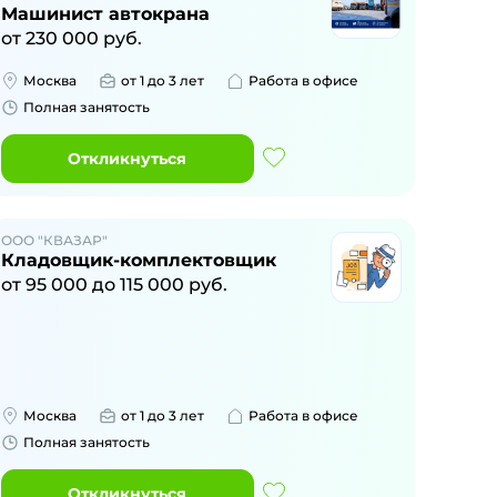
Машинист автокрана
от
230 000
руб.
Москва
от 1 до 3 лет
Работа в офисе
Полная занятость
Откликнуться
ООО "КВАЗАР"
Кладовщик-комплектовщик
от
95 000
до
115 000
руб.
Москва
от 1 до 3 лет
Работа в офисе
Полная занятость
Откликнуться