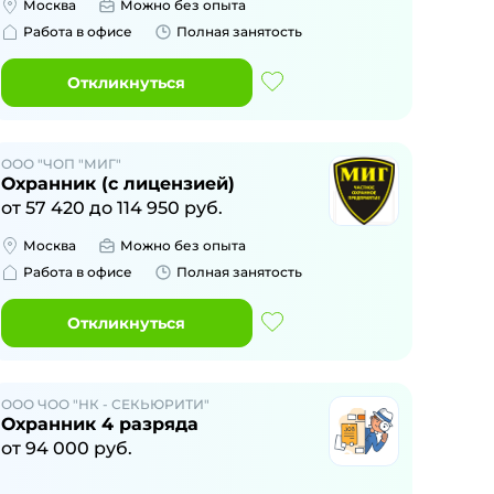
Москва
Можно без опыта
Работа в офисе
Полная занятость
Откликнуться
ООО "ЧОП "МИГ"
Охранник (с лицензией)
от
57 420
до
114 950
руб.
Москва
Можно без опыта
Работа в офисе
Полная занятость
Откликнуться
ООО ЧОО "НК - СЕКЬЮРИТИ"
Охранник 4 разряда
от
94 000
руб.