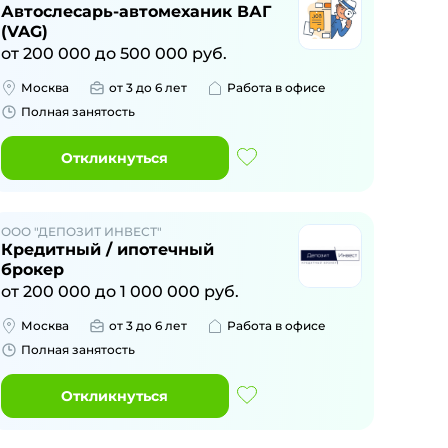
Автослесарь-автомеханик ВАГ
(VAG)
от
200 000
до
500 000
руб.
Москва
от 3 до 6 лет
Работа в офисе
Полная занятость
Откликнуться
ООО "ДЕПОЗИТ ИНВЕСТ"
Кредитный / ипотечный
брокер
от
200 000
до
1 000 000
руб.
Москва
от 3 до 6 лет
Работа в офисе
Полная занятость
Откликнуться