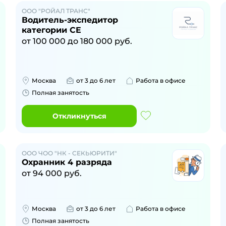
ООО "РОЙАЛ ТРАНС"
Водитель-экспедитор
категории CE
от
100 000
до
180 000
руб.
Москва
от 3 до 6 лет
Работа в офисе
Полная занятость
Откликнуться
ООО ЧОО "НК - СЕКЬЮРИТИ"
Охранник 4 разряда
от
94 000
руб.
Москва
от 3 до 6 лет
Работа в офисе
Полная занятость