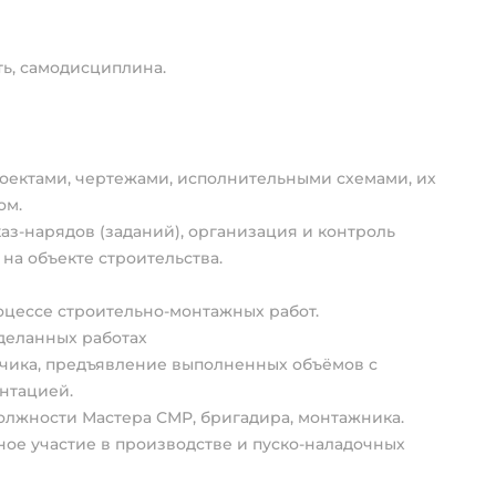
ть, самодисциплина.
роектами, чертежами, исполнительными схемами, их
ом.
з-нарядов (заданий), организация и контроль
на объекте строительства.
оцессе строительно-монтажных работ.
деланных работах
чика, предъявление выполненных объёмов с
нтацией.
олжности Мастера СМР, бригадира, монтажника.
ое участие в производстве и пуско-наладочных