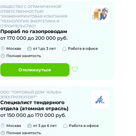
ОБЩЕСТВО С ОГРАНИЧЕННОЙ
ОТВЕТСТВЕННОСТЬЮ
"ИНЖИНИРИНГОВАЯ КОМПАНИЯ
"ТЕХНОЛОГИИ ЭНЕРГЕТИКА И
СТРОИТЕЛЬСТВО"
Прораб по газопроводам
от
170 000
до
200 000
руб.
Москва
от 1 до 3 лет
Работа в офисе
Полная занятость
Откликнуться
ООО "ТОРГОВЫЙ ДОМ "АЛЬФА-
ЭЛЕКТРОТЕХТОРГ"
Специалист тендерного
отдела (атомная отрасль)
от
150 000
до
170 000
руб.
Москва
от 3 до 6 лет
Работа в офисе
Полная занятость