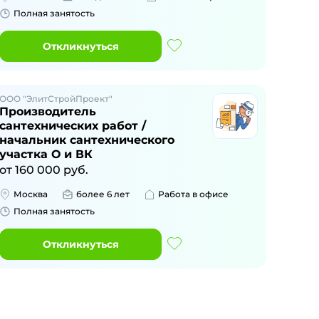
Полная занятость
Откликнуться
ООО "ЭлитСтройПроект"
Производитель
сантехнических работ /
начальник сантехнического
участка О и ВК
от
160 000
руб.
Москва
более 6 лет
Работа в офисе
Полная занятость
Откликнуться