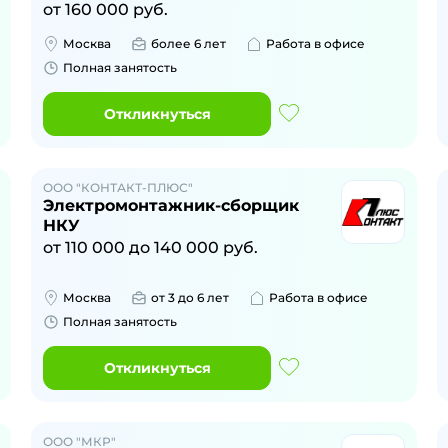
от
160 000
руб.
Москва
более 6 лет
Работа в офисе
Полная занятость
Откликнуться
ООО "КОНТАКТ-ПЛЮС"
Электромонтажник-сборщик
НКУ
от
110 000
до
140 000
руб.
Москва
от 3 до 6 лет
Работа в офисе
Полная занятость
Откликнуться
ООО "МКР"