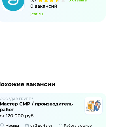
3
отзыва
0
вакансий
jcat.ru
охожие вакансии
ООО "ДАВ ГРУПП"
Мастер СМР / производитель
работ
от
120 000
руб.
Москва
от 3 до 6 лет
Работа в офисе