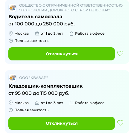
ОБЩЕСТВО С ОГРАНИЧЕННОЙ ОТВЕТСТВЕННОСТЬЮ
"ТЕХНОЛОГИИ ДОРОЖНОГО СТРОИТЕЛЬСТВА"
Водитель самосвала
от
100 000
до
280 000
руб.
Москва
от 1 до 3 лет
Работа в офисе
Полная занятость
Откликнуться
ООО "КВАЗАР"
Кладовщик-комплектовщик
от
95 000
до
115 000
руб.
Москва
от 1 до 3 лет
Работа в офисе
Полная занятость
Откликнуться