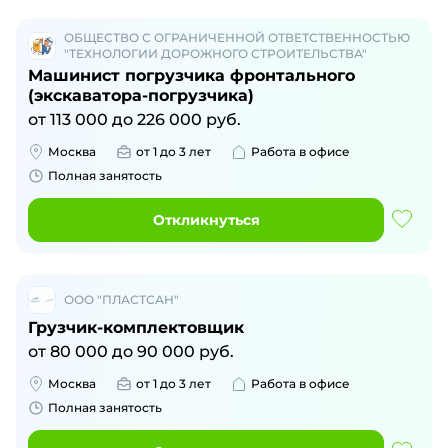
ОБЩЕСТВО С ОГРАНИЧЕННОЙ ОТВЕТСТВЕННОСТЬЮ
"ТЕХНОЛОГИИ ДОРОЖНОГО СТРОИТЕЛЬСТВА"
Машинист погрузчика фронтального
(экскаватора-погрузчика)
от
113 000
до
226 000
руб.
Москва
от 1 до 3 лет
Работа в офисе
Полная занятость
Откликнуться
ООО "ПЛАСТСАН"
Грузчик-комплектовщик
от
80 000
до
90 000
руб.
Москва
от 1 до 3 лет
Работа в офисе
Полная занятость