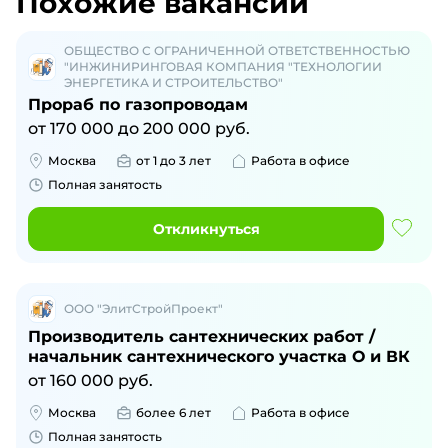
Похожие вакансии
ОБЩЕСТВО С ОГРАНИЧЕННОЙ ОТВЕТСТВЕННОСТЬЮ
"ИНЖИНИРИНГОВАЯ КОМПАНИЯ "ТЕХНОЛОГИИ
ЭНЕРГЕТИКА И СТРОИТЕЛЬСТВО"
Прораб по газопроводам
от
170 000
до
200 000
руб.
Москва
от 1 до 3 лет
Работа в офисе
Полная занятость
Откликнуться
ООО "ЭлитСтройПроект"
Производитель сантехнических работ /
начальник сантехнического участка О и ВК
от
160 000
руб.
Москва
более 6 лет
Работа в офисе
Полная занятость