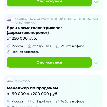
Откликнуться
ОБЩЕСТВО С ОГРАНИЧЕННОЙ ОТВЕТСТВЕННОСТЬЮ
"А КЛИНИКА"
Врач косметолог-трихолог
(дерматовенеролог)
от
250 000
руб.
Москва
от 3 до 6 лет
Работа в офисе
Полная занятость
Откликнуться
ZAWOOD
Менеджер по продажам
от
90 000
до
200 000
руб.
Москва
от 3 до 6 лет
Работа в офисе