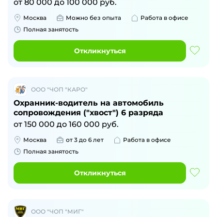
от
80 000
до
100 000
руб.
Москва
Можно без опыта
Работа в офисе
Полная занятость
Откликнуться
ООО "ЧОП "КАРО"
Охранник-водитель на автомобиль
сопровождения ("хвост") 6 разряда
от
150 000
до
160 000
руб.
Москва
от 3 до 6 лет
Работа в офисе
Полная занятость
Откликнуться
ООО "ЧОП "МИГ"