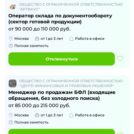
ОБЩЕСТВО С ОГРАНИЧЕННОЙ ОТВЕТСТВЕННОСТЬЮ
"АРТВКУС"
Оператор склада по документообороту
(сектор готовой продукции)
от
90 000
до
110 000
руб.
Москва
от 1 до 3 лет
Работа в офисе
Полная занятость
Откликнуться
ОБЩЕСТВО С ОГРАНИЧЕННОЙ ОТВЕТСТВЕННОСТЬЮ
"ЦЕНТР ФИНАНСОВЫХ И ПРАВОВЫХ РЕШЕНИЙ"
Менеджер по продажам БФЛ (входящие
обращения, без холодного поиска)
от
85 000
до
215 000
руб.
Москва
от 1 до 3 лет
Работа в офисе
Полная занятость