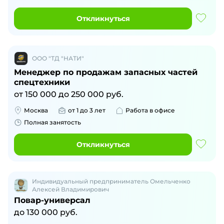
Откликнуться
ООО "ТД "НАТИ"
Менеджер по продажам запасных частей
спецтехники
от
150 000
до
250 000
руб.
Москва
от 1 до 3 лет
Работа в офисе
Полная занятость
Откликнуться
Индивидуальный предприниматель Омельченко
Алексей Владимирович
Повар-универсал
до
130 000
руб.