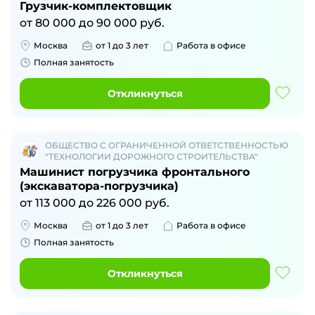
Грузчик-комплектовщик
от
80 000
до
90 000
руб.
Москва
от 1 до 3 лет
Работа в офисе
Полная занятость
Откликнуться
ОБЩЕСТВО С ОГРАНИЧЕННОЙ ОТВЕТСТВЕННОСТЬЮ
"ТЕХНОЛОГИИ ДОРОЖНОГО СТРОИТЕЛЬСТВА"
Машинист погрузчика фронтального
(экскаватора-погрузчика)
от
113 000
до
226 000
руб.
Москва
от 1 до 3 лет
Работа в офисе
Полная занятость
Откликнуться