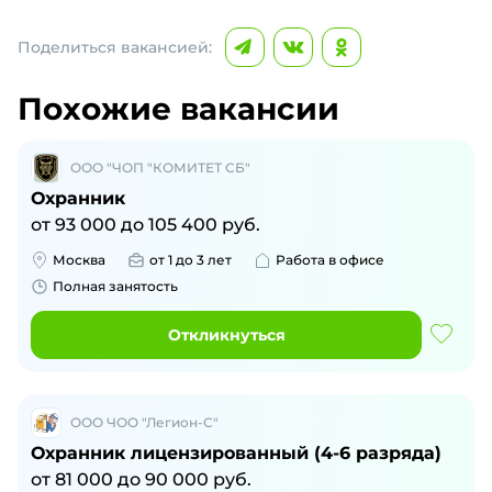
Поделиться вакансией:
Похожие вакансии
ООО "ЧОП "КОМИТЕТ СБ"
Охранник
от
93 000
до
105 400
руб.
Москва
от 1 до 3 лет
Работа в офисе
Полная занятость
Откликнуться
ООО ЧОО "Легион-С"
Охранник лицензированный (4-6 разряда)
от
81 000
до
90 000
руб.