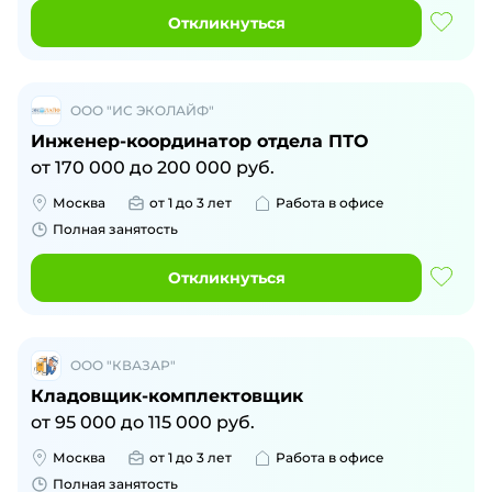
Откликнуться
ООО "ИС ЭКОЛАЙФ"
Инженер-координатор отдела ПТО
от
170 000
до
200 000
руб.
Москва
от 1 до 3 лет
Работа в офисе
Полная занятость
Откликнуться
ООО "КВАЗАР"
Кладовщик-комплектовщик
от
95 000
до
115 000
руб.
Москва
от 1 до 3 лет
Работа в офисе
Полная занятость