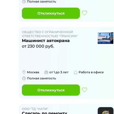
Полная занятость
Откликнуться
ОБЩЕСТВО С ОГРАНИЧЕННОЙ
ОТВЕТСТВЕННОСТЬЮ "ТРАНСИМ"
Машинист автокрана
от
230 000
руб.
Москва
от 1 до 3 лет
Работа в офисе
Полная занятость
Откликнуться
ООО "ТД "НАТИ"
Слесарь по ремонту