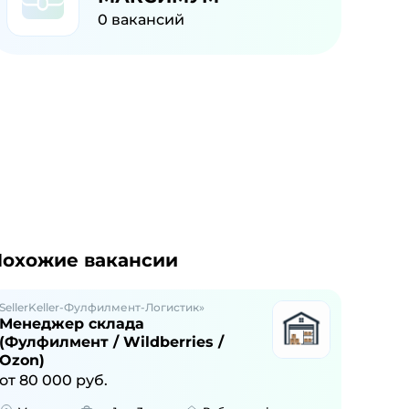
0
вакансий
охожие вакансии
SellerKeller-Фулфилмент-Логистик»
Менеджер склада
(Фулфилмент / Wildberries /
Ozon)
от
80 000
руб.