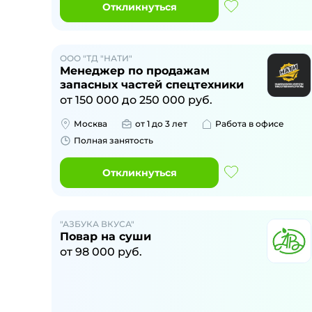
Откликнуться
ООО "ТД "НАТИ"
Менеджер по продажам
запасных частей спецтехники
от
150 000
до
250 000
руб.
Москва
от 1 до 3 лет
Работа в офисе
Полная занятость
Откликнуться
"АЗБУКА ВКУСА"
Повар на суши
от
98 000
руб.