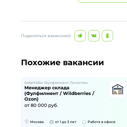
Поделиться вакансией:
Похожие вакансии
SellerKeller-Фулфилмент-Логистик»
Менеджер склада
(Фулфилмент / Wildberries /
Ozon)
от
80 000
руб.
Москва
от 1 до 3 лет
Работа в офисе