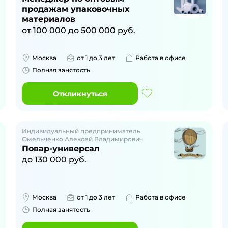
продажам упаковочных
материалов
от
100 000
до
500 000
руб.
Москва
от 1 до 3 лет
Работа в офисе
Полная занятость
Откликнуться
Индивидуальный предприниматель
Омельченко Алексей Владимирович
Повар-универсал
до
130 000
руб.
Москва
от 1 до 3 лет
Работа в офисе
Полная занятость