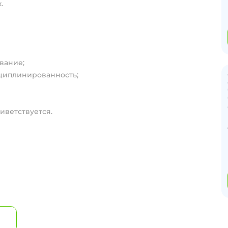
.
вание;
сциплинированность;
иветствуется.