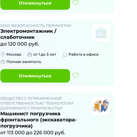
Откликнуться
ООО "БЕЗОПАСНОСТЬ ПЕРИМЕТРА"
Электромонтажник /
слаботочник
до
120 000
руб.
Москва
от 1 до 3 лет
Работа в офисе
Полная занятость
Откликнуться
ОБЩЕСТВО С ОГРАНИЧЕННОЙ
ОТВЕТСТВЕННОСТЬЮ "ТЕХНОЛОГИИ
ДОРОЖНОГО СТРОИТЕЛЬСТВА"
Машинист погрузчика
фронтального (экскаватора-
погрузчика)
от
113 000
до
226 000
руб.