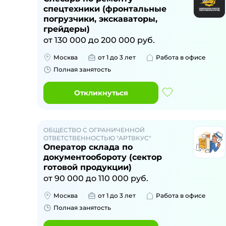
спецтехники (фронтальные
погрузчики, экскаваторы,
грейдеры)
от
130 000
до
200 000
руб.
Москва
от 1 до 3 лет
Работа в офисе
Полная занятость
Откликнуться
ОБЩЕСТВО С ОГРАНИЧЕННОЙ
ОТВЕТСТВЕННОСТЬЮ "АРТВКУС"
Оператор склада по
документообороту (сектор
готовой продукции)
от
90 000
до
110 000
руб.
Москва
от 1 до 3 лет
Работа в офисе
Полная занятость