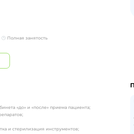
Полная занятость
П
бинета «до» и «после» приема пациента;
репаратов;
ка и стерилизация инструментов;