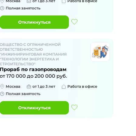
Москва
от 1 до 3 лет
Работа в офисе
Полная занятость
Откликнуться
ОБЩЕСТВО С ОГРАНИЧЕННОЙ
ОТВЕТСТВЕННОСТЬЮ
"ИНЖИНИРИНГОВАЯ КОМПАНИЯ
"ТЕХНОЛОГИИ ЭНЕРГЕТИКА И
СТРОИТЕЛЬСТВО"
Прораб по газопроводам
от
170 000
до
200 000
руб.
Москва
от 1 до 3 лет
Работа в офисе
Полная занятость
Откликнуться