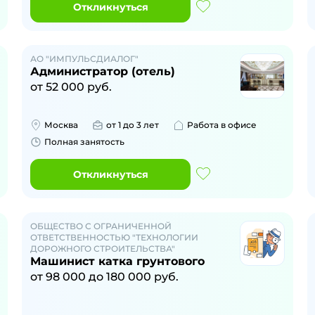
Откликнуться
АО "ИМПУЛЬСДИАЛОГ"
Администратор (отель)
от
52 000
руб.
Москва
от 1 до 3 лет
Работа в офисе
Полная занятость
Откликнуться
ОБЩЕСТВО С ОГРАНИЧЕННОЙ
ОТВЕТСТВЕННОСТЬЮ "ТЕХНОЛОГИИ
ДОРОЖНОГО СТРОИТЕЛЬСТВА"
Машинист катка грунтового
от
98 000
до
180 000
руб.