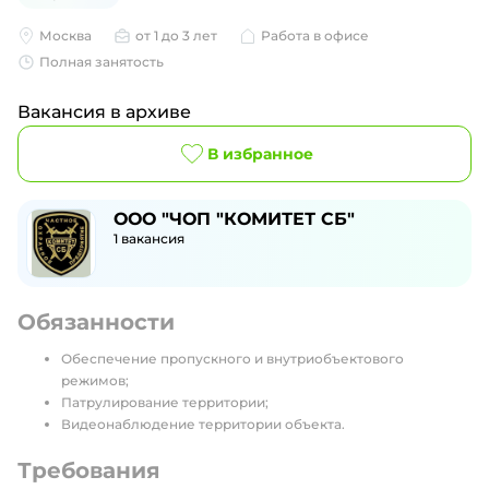
Москва
от 1 до 3 лет
Работа в офисе
Полная занятость
Вакансия в архиве
В избранное
ООО "ЧОП "КОМИТЕТ СБ"
1
вакансия
Обязанности
Обеспечение пропускного и внутриобъектового
режимов;
Патрулирование территории;
Видеонаблюдение территории объекта.
Требования