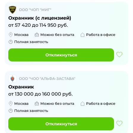
ООО "ЧОП "МИГ"
Охранник (с лицензией)
от
57 420
до
114 950
руб.
Москва
Можно без опыта
Работа в офисе
Полная занятость
Откликнуться
ООО "ЧОО "АЛЬФА-ЗАСТАВА"
Охранник
от
130 000
до
160 000
руб.
Москва
Можно без опыта
Работа в офисе
Полная занятость
Откликнуться