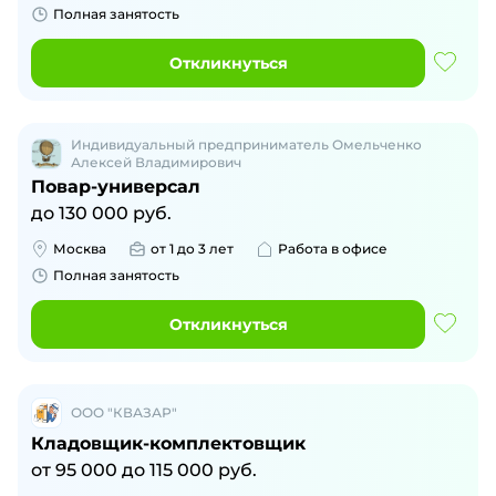
Полная занятость
Откликнуться
Индивидуальный предприниматель Омельченко
Алексей Владимирович
Повар-универсал
до
130 000
руб.
Москва
от 1 до 3 лет
Работа в офисе
Полная занятость
Откликнуться
ООО "КВАЗАР"
Кладовщик-комплектовщик
от
95 000
до
115 000
руб.