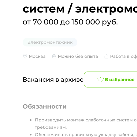
систем / электро
от 70 000 до 150 000 руб.
Электромонтажник
Москва
Можно без опыта
Работа в о
Вакансия в архиве
В избранное
Обязанности
Производить монтаж слаботочных систем с
требованиям.
Обеспечивать правильную укладку кабеля,