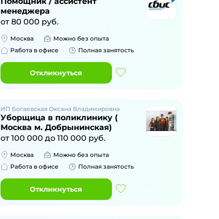
Помощник / ассистент
менеджера
от
80 000
руб.
Москва
Можно без опыта
Работа в офисе
Полная занятость
Откликнуться
ИП Богаевская Оксана Владимировна
Уборщица в поликлинику (
Москва м. Добрынинская)
от
100 000
до
110 000
руб.
Москва
Можно без опыта
Работа в офисе
Полная занятость
Откликнуться