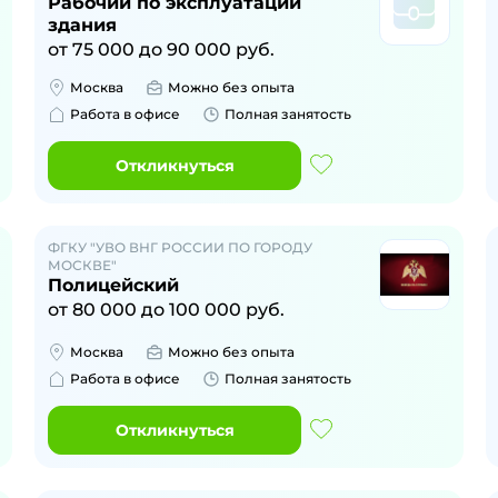
Рабочий по эксплуатации
здания
от
75 000
до
90 000
руб.
Москва
Можно без опыта
Работа в офисе
Полная занятость
Откликнуться
ФГКУ "УВО ВНГ РОССИИ ПО ГОРОДУ
МОСКВЕ"
Полицейский
от
80 000
до
100 000
руб.
Москва
Можно без опыта
Работа в офисе
Полная занятость
Откликнуться