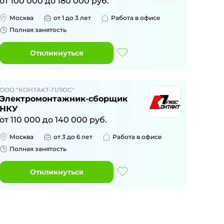
от
100 000
до
180 000
руб.
Москва
от 1 до 3 лет
Работа в офисе
Полная занятость
Откликнуться
ООО "КОНТАКТ-ПЛЮС"
Электромонтажник-сборщик
НКУ
от
110 000
до
140 000
руб.
Москва
от 3 до 6 лет
Работа в офисе
Полная занятость
Откликнуться