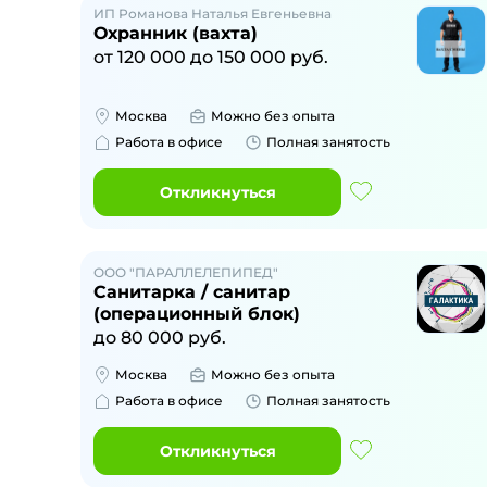
ИП Романова Наталья Евгеньевна
Охранник (вахта)
от
120 000
до
150 000
руб.
Москва
Можно без опыта
Работа в офисе
Полная занятость
Откликнуться
ООО "ПАРАЛЛЕЛЕПИПЕД"
Санитарка / санитар
(операционный блок)
до
80 000
руб.
Москва
Можно без опыта
Работа в офисе
Полная занятость
Откликнуться