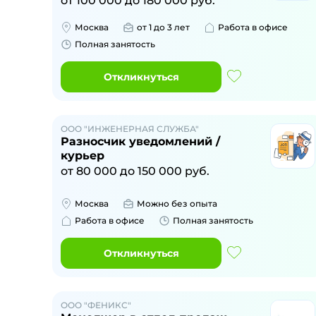
от
100 000
до
180 000
руб.
Москва
от 1 до 3 лет
Работа в офисе
Полная занятость
Откликнуться
ООО "ИНЖЕНЕРНАЯ СЛУЖБА"
Разносчик уведомлений /
курьер
от
80 000
до
150 000
руб.
Москва
Можно без опыта
Работа в офисе
Полная занятость
Откликнуться
ООО "ФЕНИКС"