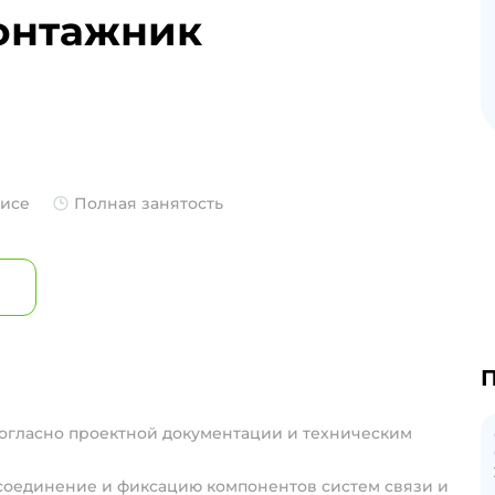
монтажник
фисе
Полная занятость
П
огласно проектной документации и техническим
 соединение и фиксацию компонентов систем связи и