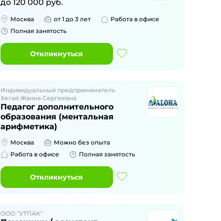
до
120 000
руб.
Москва
от 1 до 3 лет
Работа в офисе
Полная занятость
Откликнуться
Индивидуальный предприниматель
Хегай Жанна Сергеевна
Педагог дополнительного
образования (ментальная
арифметика)
Москва
Можно без опыта
Работа в офисе
Полная занятость
Откликнуться
ООО "УТПАК"