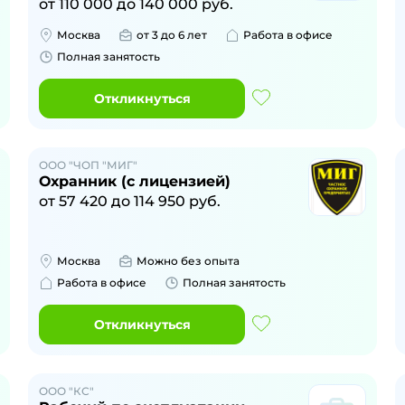
от
110 000
до
140 000
руб.
Москва
от 3 до 6 лет
Работа в офисе
Полная занятость
Откликнуться
ООО "ЧОП "МИГ"
Охранник (с лицензией)
от
57 420
до
114 950
руб.
Москва
Можно без опыта
Работа в офисе
Полная занятость
Откликнуться
ООО "КС"