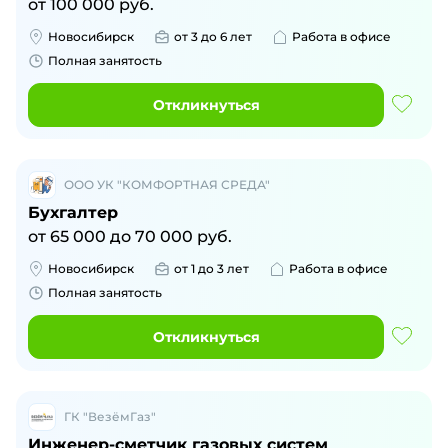
от
100 000
руб.
Новосибирск
от 3 до 6 лет
Работа в офисе
Полная занятость
Откликнуться
ООО УК "КОМФОРТНАЯ СРЕДА"
Бухгалтер
от
65 000
до
70 000
руб.
Новосибирск
от 1 до 3 лет
Работа в офисе
Полная занятость
Откликнуться
ГК "ВезёмГаз"
Инженер-сметчик газовых систем