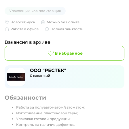
Упаковщик, комплектовщик
Новосибирск
Можно без опыта
Работа в офисе
Полная занятость
Вакансия в архиве
В избранное
ООО "РЕСТЕК"
0
вакансий
Обязанности
Работа за полуавтоматом/автоматом;
Изготовление пластиковой тары;
Упаковка готовой продукции;
Контроль на наличие дефектов.