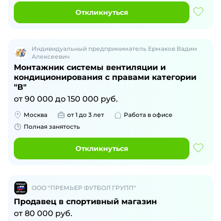
Откликнуться
Индивидуальный предприниматель Ермаков Вадим
Алексеевич
Монтажник системы вентиляции и
кондиционирования с правами категории
"В"
от
90 000
до
150 000
руб.
Москва
от 1 до 3 лет
Работа в офисе
Полная занятость
Откликнуться
ООО "ПРЕМЬЕР ФУТБОЛ ГРУПП"
Продавец в спортивный магазин
от
80 000
руб.