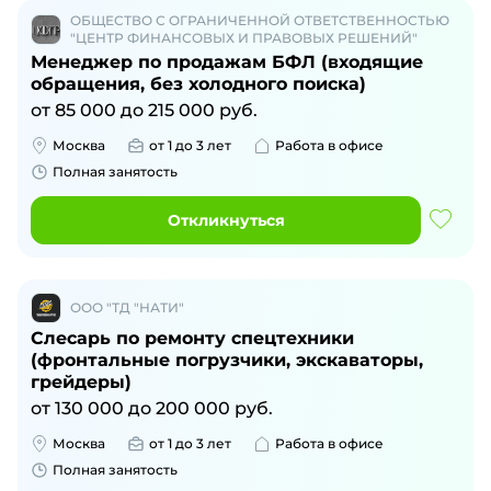
ОБЩЕСТВО С ОГРАНИЧЕННОЙ ОТВЕТСТВЕННОСТЬЮ
"ЦЕНТР ФИНАНСОВЫХ И ПРАВОВЫХ РЕШЕНИЙ"
Менеджер по продажам БФЛ (входящие
обращения, без холодного поиска)
от
85 000
до
215 000
руб.
Москва
от 1 до 3 лет
Работа в офисе
Полная занятость
Откликнуться
ООО "ТД "НАТИ"
Слесарь по ремонту спецтехники
(фронтальные погрузчики, экскаваторы,
грейдеры)
от
130 000
до
200 000
руб.
Москва
от 1 до 3 лет
Работа в офисе
Полная занятость