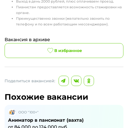
Выход в день 2000 рублей, плюс оплачиваем проезд.
Пианистам предоставляется возможность стажировки на
органе.
Преимущественно звонки (желательно звонить по
телефону и по всем работающим мессенджерам).
Вакансия в архиве
В избранное
Поделиться вакансией:
Похожие вакансии
ООО "100+"
Аниматор в пансионат (вахта)
от
84 000
до
124 000
руб.