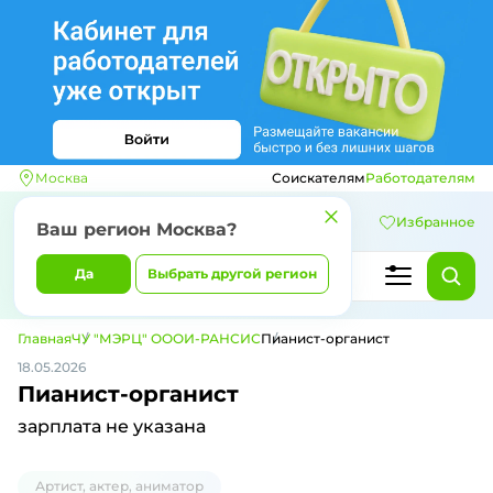
Москва
Соискателям
Работодателям
Избранное
Ваш регион
Москва
?
Да
Выбрать другой регион
Главная
ЧУ "МЭРЦ" ОООИ-РАНСИС
Пианист-органист
18.05.2026
Пианист-органист
зарплата не указана
Артист, актер, аниматор