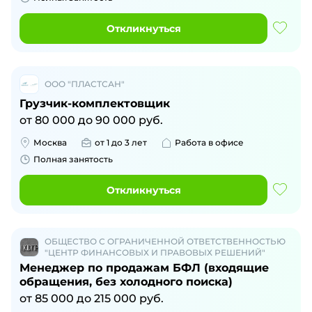
Откликнуться
ООО "ПЛАСТСАН"
Грузчик-комплектовщик
от
80 000
до
90 000
руб.
Москва
от 1 до 3 лет
Работа в офисе
Полная занятость
Откликнуться
ОБЩЕСТВО С ОГРАНИЧЕННОЙ ОТВЕТСТВЕННОСТЬЮ
"ЦЕНТР ФИНАНСОВЫХ И ПРАВОВЫХ РЕШЕНИЙ"
Менеджер по продажам БФЛ (входящие
обращения, без холодного поиска)
от
85 000
до
215 000
руб.