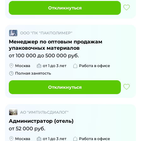
Откликнуться
ООО "ПК "ПАКПОЛИМЕР"
Менеджер по оптовым продажам
упаковочных материалов
от
100 000
до
500 000
руб.
Москва
от 1 до 3 лет
Работа в офисе
Полная занятость
Откликнуться
АО "ИМПУЛЬСДИАЛОГ"
Администратор (отель)
от
52 000
руб.
Москва
от 1 до 3 лет
Работа в офисе