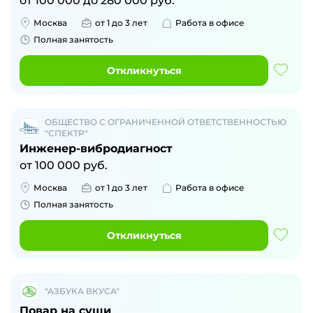
от
100 000
до
280 000
руб.
Москва
от 1 до 3 лет
Работа в офисе
Полная занятость
Откликнуться
ОБЩЕСТВО С ОГРАНИЧЕННОЙ ОТВЕТСТВЕННОСТЬЮ
"СПЕКТР"
Инженер-вибродиагност
от
100 000
руб.
Москва
от 1 до 3 лет
Работа в офисе
Полная занятость
Откликнуться
"АЗБУКА ВКУСА"
Повар на суши