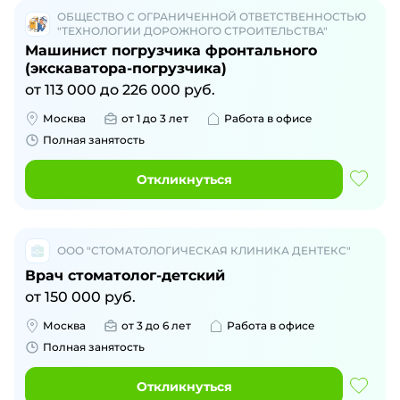
ОБЩЕСТВО С ОГРАНИЧЕННОЙ ОТВЕТСТВЕННОСТЬЮ
"ТЕХНОЛОГИИ ДОРОЖНОГО СТРОИТЕЛЬСТВА"
Машинист погрузчика фронтального
(экскаватора-погрузчика)
от
113 000
до
226 000
руб.
Москва
от 1 до 3 лет
Работа в офисе
Полная занятость
Откликнуться
ООО "СТОМАТОЛОГИЧЕСКАЯ КЛИНИКА ДЕНТЕКС"
Врач стоматолог-детский
от
150 000
руб.
Москва
от 3 до 6 лет
Работа в офисе
Полная занятость
Откликнуться