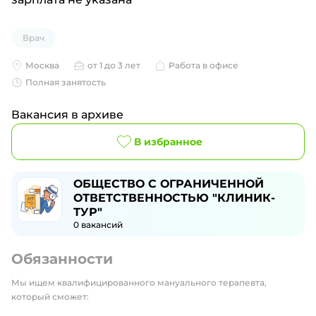
Врач
Москва
от 1 до 3 лет
Работа в офисе
Полная занятость
Вакансия в архиве
В избранное
ОБЩЕСТВО С ОГРАНИЧЕННОЙ
ОТВЕТСТВЕННОСТЬЮ "КЛИНИК-
ТУР"
0
вакансий
Обязанности
Мы ищем квалифицированного мануального терапевта,
который сможет: