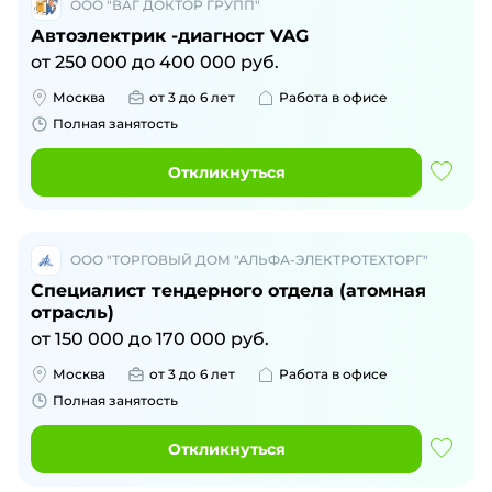
ООО "ВАГ ДОКТОР ГРУПП"
Автоэлектрик -диагност VAG
от
250 000
до
400 000
руб.
Москва
от 3 до 6 лет
Работа в офисе
Полная занятость
Откликнуться
ООО "ТОРГОВЫЙ ДОМ "АЛЬФА-ЭЛЕКТРОТЕХТОРГ"
Специалист тендерного отдела (атомная
отрасль)
от
150 000
до
170 000
руб.
Москва
от 3 до 6 лет
Работа в офисе
Полная занятость
Откликнуться