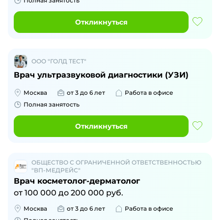
Полная занятость
Откликнуться
ООО "ГОЛД ТЕСТ"
Врач ультразвуковой диагностики (УЗИ)
Москва
от 3 до 6 лет
Работа в офисе
Полная занятость
Откликнуться
ОБЩЕСТВО С ОГРАНИЧЕННОЙ ОТВЕТСТВЕННОСТЬЮ
"ВП-МЕДРЕЙС"
Врач косметолог-дерматолог
от
100 000
до
200 000
руб.
Москва
от 3 до 6 лет
Работа в офисе