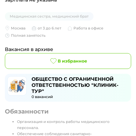
Медицинская сестра, медицинский брат
Москва
от 3 до 6 лет
Работа в офисе
Полная занятость
Вакансия в архиве
В избранное
ОБЩЕСТВО С ОГРАНИЧЕННОЙ
ОТВЕТСТВЕННОСТЬЮ "КЛИНИК-
ТУР"
0
вакансий
Обязанности
Организация и контроль работы медицинского
персонала.
Обеспечение соблюдения санитарно-