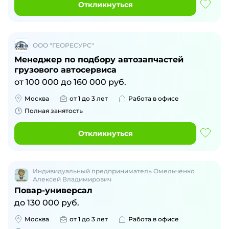
Откликнуться
ООО "ГЕОРЕСУРС"
Менеджер по подбору автозапчастей
грузового автосервиса
от
100 000
до
160 000
руб.
Москва
от 1 до 3 лет
Работа в офисе
Полная занятость
Откликнуться
Индивидуальный предприниматель Омельченко
Алексей Владимирович
Повар-универсал
до
130 000
руб.
Москва
от 1 до 3 лет
Работа в офисе