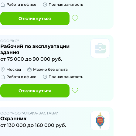
Работа в офисе
Полная занятость
Откликнуться
ООО "КС"
Рабочий по эксплуатации
здания
от
75 000
до
90 000
руб.
Москва
Можно без опыта
Работа в офисе
Полная занятость
Откликнуться
ООО "ЧОО "АЛЬФА-ЗАСТАВА"
Охранник
от
130 000
до
160 000
руб.