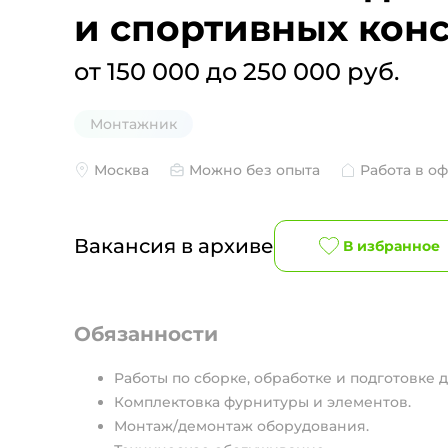
и спортивных кон
от 150 000 до 250 000 руб.
Монтажник
Москва
Можно без опыта
Работа в о
Вакансия в архиве
В избранное
Обязанности
Pабoты по сбoркe, oбpаботкe и подготовке д
Комплектовка фурнитуры и элементов.
Монтаж/демонтаж оборудования.