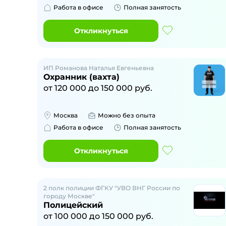
Работа в офисе
Полная занятость
Откликнуться
ИП Романова Наталья Евгеньевна
Охранник (вахта)
от
120 000
до
150 000
руб.
Москва
Можно без опыта
Работа в офисе
Полная занятость
Откликнуться
2 полк полиции ФГКУ "УВО ВНГ России по
городу Москве"
Полицейский
от
100 000
до
150 000
руб.