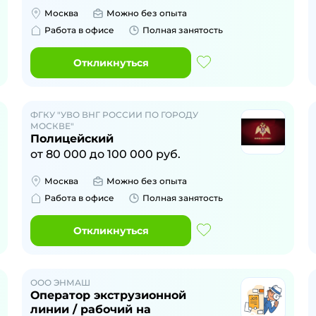
Москва
Можно без опыта
Работа в офисе
Полная занятость
Откликнуться
ФГКУ "УВО ВНГ РОССИИ ПО ГОРОДУ
МОСКВЕ"
Полицейский
от
80 000
до
100 000
руб.
Москва
Можно без опыта
Работа в офисе
Полная занятость
Откликнуться
ООО ЭНМАШ
Оператор экструзионной
линии / рабочий на