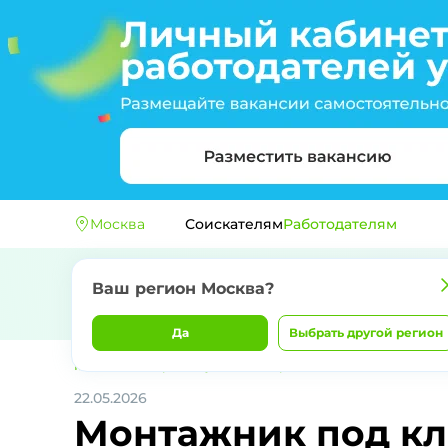
Москва
Соискателям
Работодателям
Ваш регион
Москва
?
Да
Выбрать другой регион
Главная
ИП Бариев Рустем Файзрахманович
Монтажник по
22.05.2026
Монтажник под кл