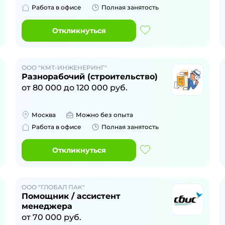
Работа в офисе
Полная занятость
Откликнуться
ООО "КМТ-ИНЖЕНЕРИНГ"
Разнорабочий (строительство)
от
80 000
до
120 000
руб.
Москва
Можно без опыта
Работа в офисе
Полная занятость
Откликнуться
ООО "ГЛОБАЛ ПАК"
Помощник / ассистент
менеджера
от
70 000
руб.