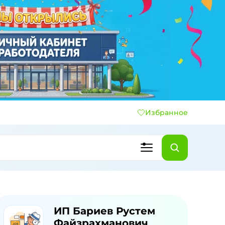
Избранное
ИП Бариев Рустем
Файзрахманович