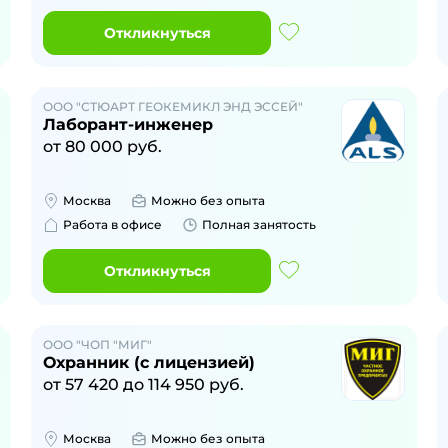
Откликнуться
ООО "СТЮАРТ ГЕОКЕМИКЛ ЭНД ЭССЕЙ"
Лаборант-инженер
от
80 000
руб.
Москва
Можно без опыта
Работа в офисе
Полная занятость
Откликнуться
ООО "ЧОП "МИГ"
Охранник (с лицензией)
от
57 420
до
114 950
руб.
Москва
Можно без опыта