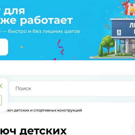
д ключ детских и спортивных конструкций
юч детских