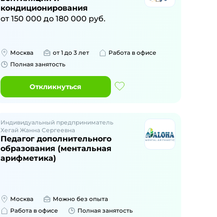
кондиционирования
от
150 000
до
180 000
руб.
Москва
от 1 до 3 лет
Работа в офисе
Полная занятость
Откликнуться
Индивидуальный предприниматель
Хегай Жанна Сергеевна
Педагог дополнительного
образования (ментальная
арифметика)
Москва
Можно без опыта
Работа в офисе
Полная занятость