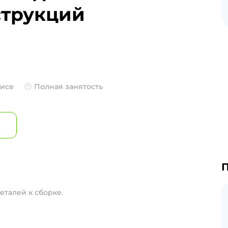
струкций
фисе
Полная занятость
П
еталей к сборке.