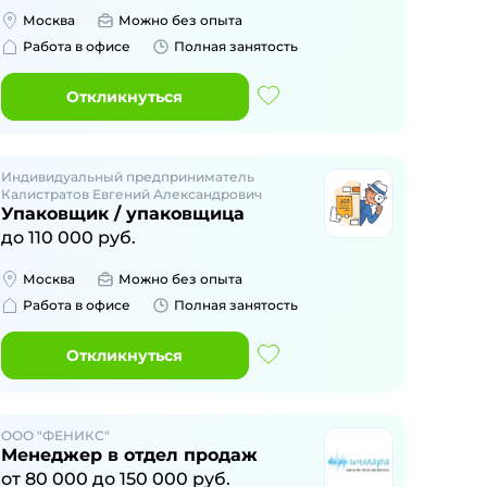
Москва
Можно без опыта
Работа в офисе
Полная занятость
Откликнуться
Индивидуальный предприниматель
Калистратов Евгений Александрович
Упаковщик / упаковщица
до
110 000
руб.
Москва
Можно без опыта
Работа в офисе
Полная занятость
Откликнуться
ООО "ФЕНИКС"
Менеджер в отдел продаж
от
80 000
до
150 000
руб.