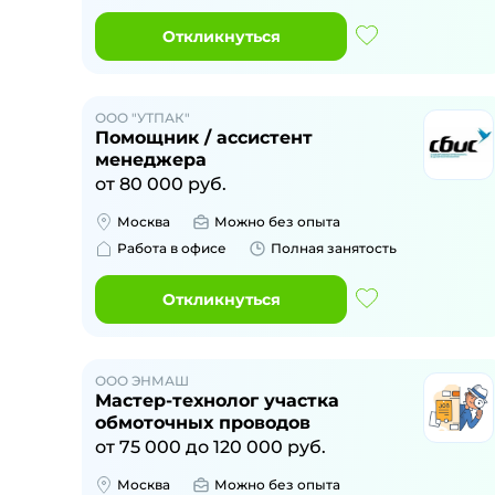
Откликнуться
ООО "УТПАК"
Помощник / ассистент
менеджера
от
80 000
руб.
Москва
Можно без опыта
Работа в офисе
Полная занятость
Откликнуться
ООО ЭНМАШ
Мастер-технолог участка
обмоточных проводов
от
75 000
до
120 000
руб.
Москва
Можно без опыта