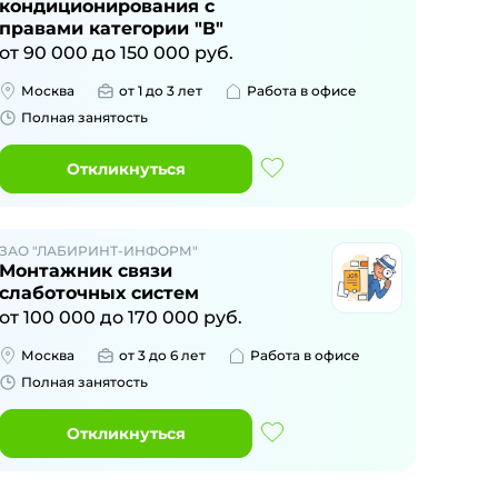
кондиционирования с
правами категории "В"
от
90 000
до
150 000
руб.
Москва
от 1 до 3 лет
Работа в офисе
Полная занятость
Откликнуться
ЗАО "ЛАБИРИНТ-ИНФОРМ"
Монтажник связи
слаботочных систем
от
100 000
до
170 000
руб.
Москва
от 3 до 6 лет
Работа в офисе
Полная занятость
Откликнуться