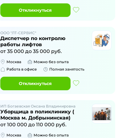
Откликнуться
ООО "ЛТ-СЕРВИС"
Диспетчер по контролю
работы лифтов
от
35 000
до
35 000
руб.
Москва
Можно без опыта
Работа в офисе
Полная занятость
Откликнуться
ИП Богаевская Оксана Владимировна
Уборщица в поликлинику (
Москва м. Добрынинская)
от
100 000
до
110 000
руб.
Москва
Можно без опыта