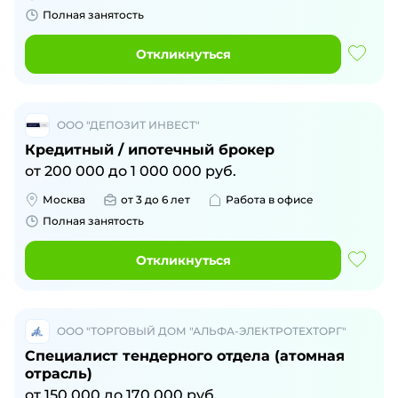
Полная занятость
Откликнуться
ООО "ДЕПОЗИТ ИНВЕСТ"
Кредитный / ипотечный брокер
от
200 000
до
1 000 000
руб.
Москва
от 3 до 6 лет
Работа в офисе
Полная занятость
Откликнуться
ООО "ТОРГОВЫЙ ДОМ "АЛЬФА-ЭЛЕКТРОТЕХТОРГ"
Специалист тендерного отдела (атомная
отрасль)
от
150 000
до
170 000
руб.