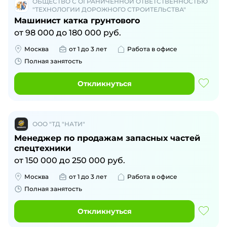
ОБЩЕСТВО С ОГРАНИЧЕННОЙ ОТВЕТСТВЕННОСТЬЮ
"ТЕХНОЛОГИИ ДОРОЖНОГО СТРОИТЕЛЬСТВА"
Машинист катка грунтового
от
98 000
до
180 000
руб.
Москва
от 1 до 3 лет
Работа в офисе
Полная занятость
Откликнуться
ООО "ТД "НАТИ"
Менеджер по продажам запасных частей
спецтехники
от
150 000
до
250 000
руб.
Москва
от 1 до 3 лет
Работа в офисе
Полная занятость
Откликнуться