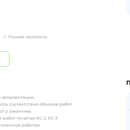
Полная занятость
П
й документации.
ль соответствия объемов работ.
 у заказчика.
работ по актам КС-2, КС-3.
олненным работам.