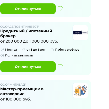
Откликнуться
ООО "ДЕПОЗИТ ИНВЕСТ"
Кредитный / ипотечный
брокер
от
200 000
до
1 000 000
руб.
Москва
от 3 до 6 лет
Работа в офисе
Полная занятость
Откликнуться
ООО "МИГАВАД"
Мастер-приемщик в
автосервис
от
100 000
руб.