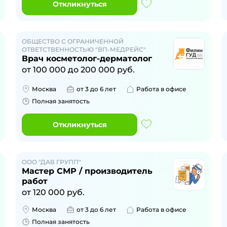
Откликнуться
ОБЩЕСТВО С ОГРАНИЧЕННОЙ
ОТВЕТСТВЕННОСТЬЮ "ВП-МЕДРЕЙС"
Врач косметолог-дерматолог
от
100 000
до
200 000
руб.
Москва
от 3 до 6 лет
Работа в офисе
Полная занятость
Откликнуться
ООО "ДАВ ГРУПП"
Мастер СМР / производитель
работ
от
120 000
руб.
Москва
от 3 до 6 лет
Работа в офисе
Полная занятость