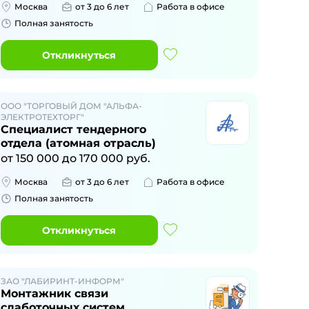
Москва
от 3 до 6 лет
Работа в офисе
Полная занятость
Откликнуться
ООО "ТОРГОВЫЙ ДОМ "АЛЬФА-
ЭЛЕКТРОТЕХТОРГ"
Специалист тендерного
отдела (атомная отрасль)
от
150 000
до
170 000
руб.
Москва
от 3 до 6 лет
Работа в офисе
Полная занятость
Откликнуться
ЗАО "ЛАБИРИНТ-ИНФОРМ"
Монтажник связи
слаботочных систем