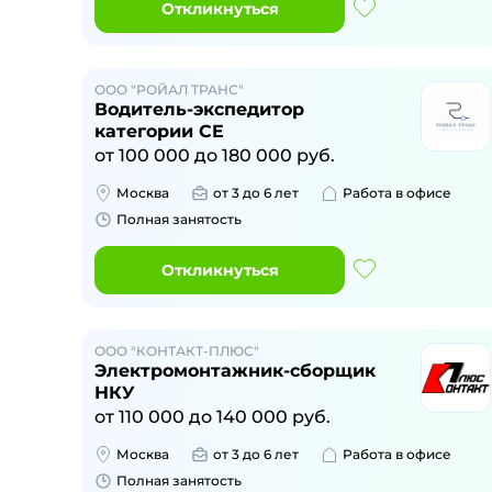
Откликнуться
ООО "РОЙАЛ ТРАНС"
Водитель-экспедитор
категории CE
от
100 000
до
180 000
руб.
Москва
от 3 до 6 лет
Работа в офисе
Полная занятость
Откликнуться
ООО "КОНТАКТ-ПЛЮС"
Электромонтажник-сборщик
НКУ
от
110 000
до
140 000
руб.
Москва
от 3 до 6 лет
Работа в офисе
Полная занятость