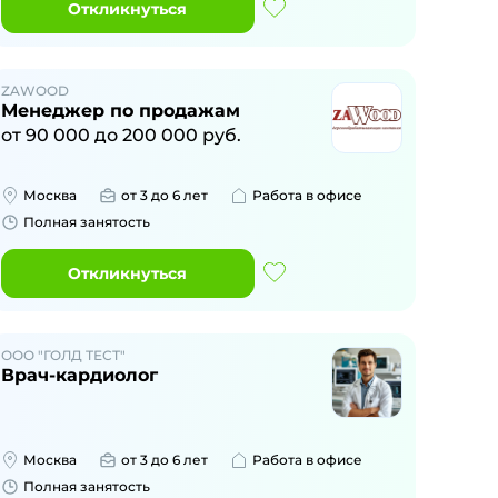
Откликнуться
ZAWOOD
Менеджер по продажам
от
90 000
до
200 000
руб.
Москва
от 3 до 6 лет
Работа в офисе
Полная занятость
Откликнуться
ООО "ГОЛД ТЕСТ"
Врач-кардиолог
Москва
от 3 до 6 лет
Работа в офисе
Полная занятость