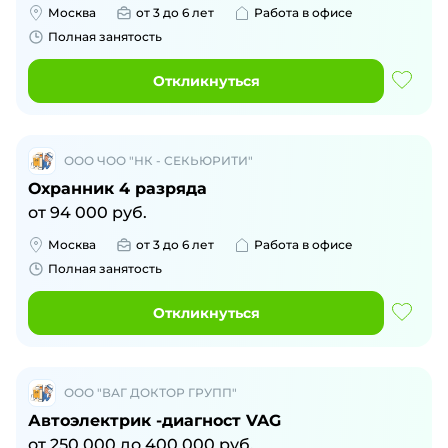
Москва
от 3 до 6 лет
Работа в офисе
Полная занятость
Откликнуться
ООО ЧОО "НК - СЕКЬЮРИТИ"
Охранник 4 разряда
от
94 000
руб.
Москва
от 3 до 6 лет
Работа в офисе
Полная занятость
Откликнуться
ООО "ВАГ ДОКТОР ГРУПП"
Автоэлектрик -диагност VAG
от
250 000
до
400 000
руб.