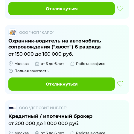
Откликнуться
ООО "ЧОП "КАРО"
Охранник-водитель на автомобиль
сопровождения ("хвост") 6 разряда
от
150 000
до
160 000
руб.
Москва
от 3 до 6 лет
Работа в офисе
Полная занятость
Откликнуться
ООО "ДЕПОЗИТ ИНВЕСТ"
Кредитный / ипотечный брокер
от
200 000
до
1 000 000
руб.
Москва
от 3 до 6 лет
Работа в офисе