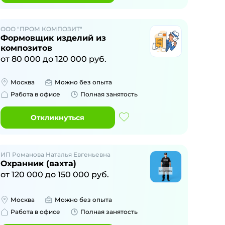
ООО "ПРОМ КОМПОЗИТ"
Формовщик изделий из
композитов
от
80 000
до
120 000
руб.
Москва
Можно без опыта
Работа в офисе
Полная занятость
Откликнуться
ИП Романова Наталья Евгеньевна
Охранник (вахта)
от
120 000
до
150 000
руб.
Москва
Можно без опыта
Работа в офисе
Полная занятость