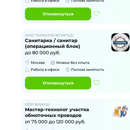
Работа в офисе
Полная занятость
Откликнуться
ООО "ПАРАЛЛЕЛЕПИПЕД"
Санитарка / санитар
(операционный блок)
до
80 000
руб.
Москва
Можно без опыта
Работа в офисе
Полная занятость
Откликнуться
ООО ЭНМАШ
Мастер-технолог участка
обмоточных проводов
от
75 000
до
120 000
руб.