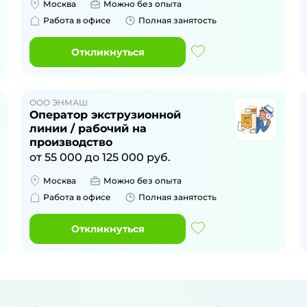
Москва
Можно без опыта
Работа в офисе
Полная занятость
Откликнуться
ООО ЭНМАШ
Оператор экструзионной
линии / рабочий на
производство
от
55 000
до
125 000
руб.
Москва
Можно без опыта
Работа в офисе
Полная занятость
Откликнуться