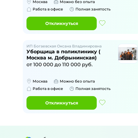
Москва
Можно без опыта
Работа в офисе
Полная занятость
Откликнуться
ИП Богаевская Оксана Владимировна
Уборщица в поликлинику (
Москва м. Добрынинская)
от
100 000
до
110 000
руб.
Москва
Можно без опыта
Работа в офисе
Полная занятость
Откликнуться