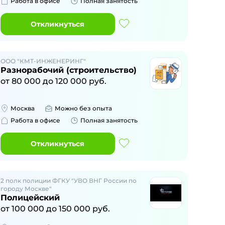
Работа в офисе
Полная занятость
Откликнуться
ООО "КМТ-ИНЖЕНЕРИНГ"
Разнорабочий (строительство)
от
80 000
до
120 000
руб.
Москва
Можно без опыта
Работа в офисе
Полная занятость
Откликнуться
2 полк полиции ФГКУ "УВО ВНГ России по
городу Москве"
Полицейский
от
100 000
до
150 000
руб.