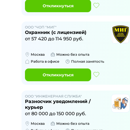
Откликнуться
ООО "ЧОП "МИГ"
Охранник (с лицензией)
от
57 420
до
114 950
руб.
Москва
Можно без опыта
Работа в офисе
Полная занятость
Откликнуться
ООО "ИНЖЕНЕРНАЯ СЛУЖБА"
Разносчик уведомлений /
курьер
от
80 000
до
150 000
руб.
Москва
Можно без опыта