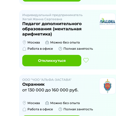
Индивидуальный предприниматель
Хегай Жанна Сергеевна
Педагог дополнительного
образования (ментальная
арифметика)
Москва
Можно без опыта
Работа в офисе
Полная занятость
Откликнуться
ООО "ЧОО "АЛЬФА-ЗАСТАВА"
Охранник
от
130 000
до
160 000
руб.
Москва
Можно без опыта
Работа в офисе
Полная занятость