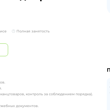
фисе
Полная занятость
П
ов.
.
канцтоваров, контроль за соблюдением порядка).
ужебных документов.