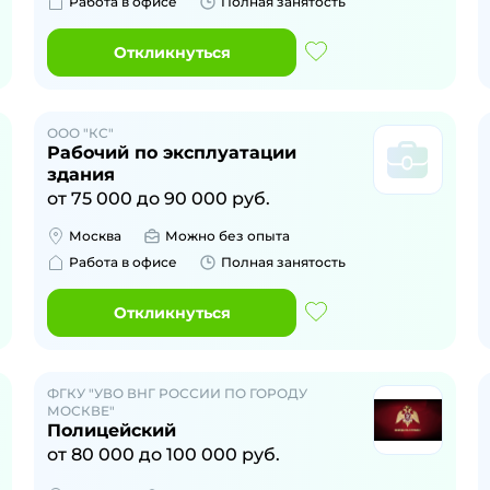
Работа в офисе
Полная занятость
Откликнуться
ООО "КС"
Рабочий по эксплуатации
здания
от
75 000
до
90 000
руб.
Москва
Можно без опыта
Работа в офисе
Полная занятость
Откликнуться
ФГКУ "УВО ВНГ РОССИИ ПО ГОРОДУ
МОСКВЕ"
Полицейский
от
80 000
до
100 000
руб.