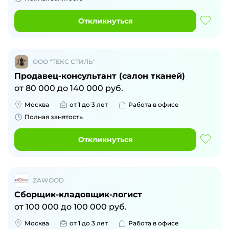
Откликнуться
ООО "ТЕКС СТИЛЬ"
Продавец-консультант (салон тканей)
от
80 000
до
140 000
руб.
Москва
от 1 до 3 лет
Работа в офисе
Полная занятость
Откликнуться
ZAWOOD
Сборщик-кладовщик-логист
от
100 000
до
100 000
руб.
Москва
от 1 до 3 лет
Работа в офисе