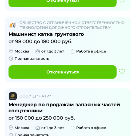
Откликнуться
ОБЩЕСТВО С ОГРАНИЧЕННОЙ ОТВЕТСТВЕННОСТЬЮ
"ТЕХНОЛОГИИ ДОРОЖНОГО СТРОИТЕЛЬСТВА"
Машинист катка грунтового
от
98 000
до
180 000
руб.
Москва
от 1 до 3 лет
Работа в офисе
Полная занятость
Откликнуться
ООО "ТД "НАТИ"
Менеджер по продажам запасных частей
спецтехники
от
150 000
до
250 000
руб.
Москва
от 1 до 3 лет
Работа в офисе
Полная занятость