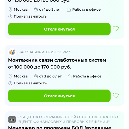
от
150 000
до
180 000
руб.
Москва
от 1 до 3 лет
Работа в офисе
Полная занятость
Откликнуться
ЗАО "ЛАБИРИНТ-ИНФОРМ"
Монтажник связи слаботочных систем
от
100 000
до
170 000
руб.
Москва
от 3 до 6 лет
Работа в офисе
Полная занятость
Откликнуться
ОБЩЕСТВО С ОГРАНИЧЕННОЙ ОТВЕТСТВЕННОСТЬЮ
"ЦЕНТР ФИНАНСОВЫХ И ПРАВОВЫХ РЕШЕНИЙ"
Менеджер по продажам БФЛ (входящие