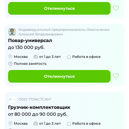
Откликнуться
Индивидуальный предприниматель Омельченко
Алексей Владимирович
Повар-универсал
до
130 000
руб.
Москва
от 1 до 3 лет
Работа в офисе
Полная занятость
Откликнуться
ООО "ПЛАСТСАН"
Грузчик-комплектовщик
от
80 000
до
90 000
руб.
Москва
от 1 до 3 лет
Работа в офисе