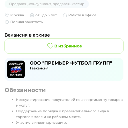
Продавец-консультант, продавец-кассир
Москва
от 1 до 3 лет
Работа в офисе
Полная занятость
Вакансия в архиве
В избранное
ООО "ПРЕМЬЕР ФУТБОЛ ГРУПП"
1
вакансия
Обязанности
Консультирование покупателей по ассортименту товаров
и услуг.
Поддержание порядка и презентабельного вида в
торговом зале и на рабочем месте.
Участие в инвентаризациях.