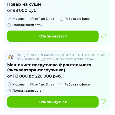
Повар на суши
от
98 000
руб.
Москва
от 1 до 3 лет
Работа в офисе
Полная занятость
Откликнуться
ОБЩЕСТВО С ОГРАНИЧЕННОЙ ОТВЕТСТВЕННОСТЬЮ
"ТЕХНОЛОГИИ ДОРОЖНОГО СТРОИТЕЛЬСТВА"
Машинист погрузчика фронтального
(экскаватора-погрузчика)
от
113 000
до
226 000
руб.
Москва
от 1 до 3 лет
Работа в офисе
Полная занятость
Откликнуться