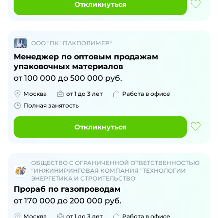
Откликнуться
ООО "ПК "ПАКПОЛИМЕР"
Менеджер по оптовым продажам
упаковочных материалов
от
100 000
до
500 000
руб.
Москва
от 1 до 3 лет
Работа в офисе
Полная занятость
Откликнуться
ОБЩЕСТВО С ОГРАНИЧЕННОЙ ОТВЕТСТВЕННОСТЬЮ
"ИНЖИНИРИНГОВАЯ КОМПАНИЯ "ТЕХНОЛОГИИ
ЭНЕРГЕТИКА И СТРОИТЕЛЬСТВО"
Прораб по газопроводам
от
170 000
до
200 000
руб.
Москва
от 1 до 3 лет
Работа в офисе