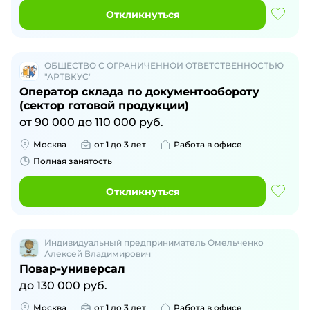
Откликнуться
ОБЩЕСТВО С ОГРАНИЧЕННОЙ ОТВЕТСТВЕННОСТЬЮ
"АРТВКУС"
Оператор склада по документообороту
(сектор готовой продукции)
от
90 000
до
110 000
руб.
Москва
от 1 до 3 лет
Работа в офисе
Полная занятость
Откликнуться
Индивидуальный предприниматель Омельченко
Алексей Владимирович
Повар-универсал
до
130 000
руб.
Москва
от 1 до 3 лет
Работа в офисе