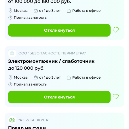
от
100 000
до
180 000
руб.
Москва
от 1 до 3 лет
Работа в офисе
Полная занятость
Откликнуться
ООО "БЕЗОПАСНОСТЬ ПЕРИМЕТРА"
Электромонтажник / слаботочник
до
120 000
руб.
Москва
от 1 до 3 лет
Работа в офисе
Полная занятость
Откликнуться
"АЗБУКА ВКУСА"
Повар на суши