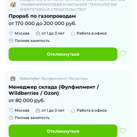
"ИНЖИНИРИНГОВАЯ КОМПАНИЯ "ТЕХНОЛОГИИ
ЭНЕРГЕТИКА И СТРОИТЕЛЬСТВО"
Прораб по газопроводам
от
170 000
до
200 000
руб.
Москва
от 1 до 3 лет
Работа в офисе
Полная занятость
Откликнуться
SellerKeller-Фулфилмент-Логистик»
Менеджер склада (Фулфилмент /
Wildberries / Ozon)
от
80 000
руб.
Москва
от 1 до 3 лет
Работа в офисе
Полная занятость
Откликнуться