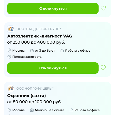
Откликнуться
ООО "ВАГ ДОКТОР ГРУПП"
Автоэлектрик -диагност VAG
от
250 000
до
400 000
руб.
Москва
от 3 до 6 лет
Работа в офисе
Полная занятость
Откликнуться
ООО ЧОП "ОФИЦЕРЫ"
Охранник (вахта)
от
80 000
до
100 000
руб.
Москва
Можно без опыта
Работа в офисе