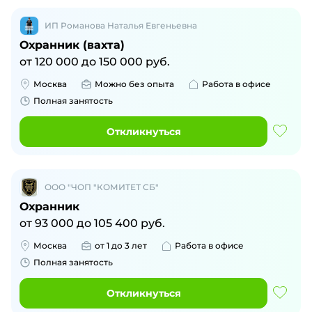
ИП Романова Наталья Евгеньевна
Охранник (вахта)
от
120 000
до
150 000
руб.
Москва
Можно без опыта
Работа в офисе
Полная занятость
Откликнуться
ООО "ЧОП "КОМИТЕТ СБ"
Охранник
от
93 000
до
105 400
руб.
Москва
от 1 до 3 лет
Работа в офисе
Полная занятость
Откликнуться