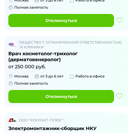
Москва
от 3 до 6 лет
Работа в офисе
Полная занятость
Откликнуться
ОБЩЕСТВО С ОГРАНИЧЕННОЙ ОТВЕТСТВЕННОСТЬЮ
"А КЛИНИКА"
Врач косметолог-трихолог
(дерматовенеролог)
от
250 000
руб.
Москва
от 3 до 6 лет
Работа в офисе
Полная занятость
Откликнуться
ООО "КОНТАКТ-ПЛЮС"
Электромонтажник-сборщик НКУ