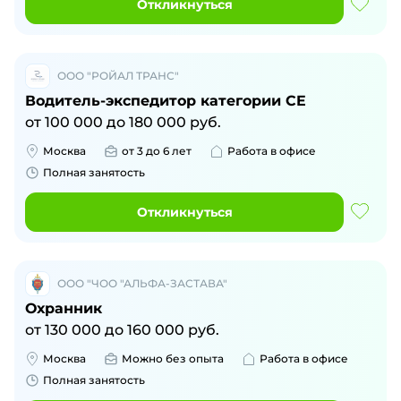
Откликнуться
ООО "РОЙАЛ ТРАНС"
Водитель-экспедитор категории CE
от
100 000
до
180 000
руб.
Москва
от 3 до 6 лет
Работа в офисе
Полная занятость
Откликнуться
ООО "ЧОО "АЛЬФА-ЗАСТАВА"
Охранник
от
130 000
до
160 000
руб.
Москва
Можно без опыта
Работа в офисе
Полная занятость