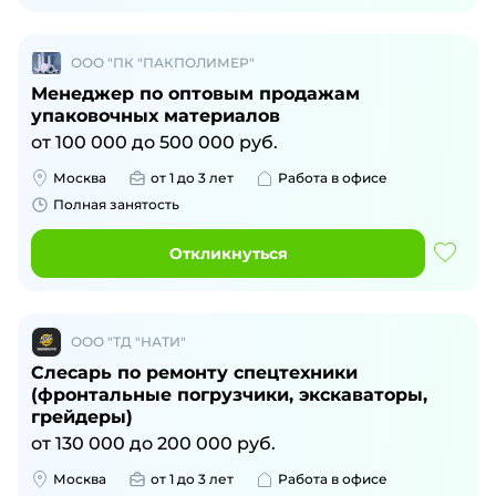
ООО "ПК "ПАКПОЛИМЕР"
Менеджер по оптовым продажам
упаковочных материалов
от
100 000
до
500 000
руб.
Москва
от 1 до 3 лет
Работа в офисе
Полная занятость
Откликнуться
ООО "ТД "НАТИ"
Слесарь по ремонту спецтехники
(фронтальные погрузчики, экскаваторы,
грейдеры)
от
130 000
до
200 000
руб.
Москва
от 1 до 3 лет
Работа в офисе