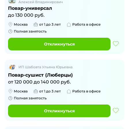
Алексей Владимирович
Повар-универсал
до
130 000
руб.
Москва
от 1 до 3 лет
Работа в офисе
Полная занятость
Откликнуться
ИП Шабовта Ульяна Юрьевна
Повар-сушист (Люберцы)
от
120 000
до
140 000
руб.
Москва
от 1 до 3 лет
Работа в офисе
Полная занятость
Откликнуться