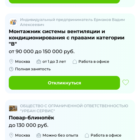
Индивидуальный предприниматель Ермаков Вадим
Алексеевич
Монтажник системы вентиляции и
кондиционирования с правами категории
"В"
от
90 000
до
150 000
руб.
Москва
от 1 до 3 лет
Работа в офисе
Полная занятость
Откликнуться
ОБЩЕСТВО С ОГРАНИЧЕННОЙ ОТВЕТСТВЕННОСТЬЮ
"УРБАН СЕРВИС"
Повар-блинопёк
до
130 000
руб.
Москва
Можно без опыта
Работа в офисе