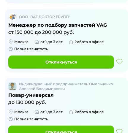
ООО "ВАГ ДОКТОР ГРУПП"
Менеджер по подбору запчастей VAG
от
150 000
до
200 000
руб.
Москва
от 1 до 3 лет
Работа в офисе
Полная занятость
Откликнуться
Индивидуальный предприниматель Омельченко
Алексей Владимирович
Повар-универсал
до
130 000
руб.
Москва
от 1 до 3 лет
Работа в офисе
Полная занятость
Откликнуться