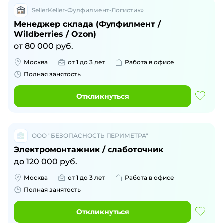
SellerKeller-Фулфилмент-Логистик»
Менеджер склада (Фулфилмент /
Wildberries / Ozon)
от
80 000
руб.
Москва
от 1 до 3 лет
Работа в офисе
Полная занятость
Откликнуться
ООО "БЕЗОПАСНОСТЬ ПЕРИМЕТРА"
Электромонтажник / слаботочник
до
120 000
руб.
Москва
от 1 до 3 лет
Работа в офисе
Полная занятость
Откликнуться