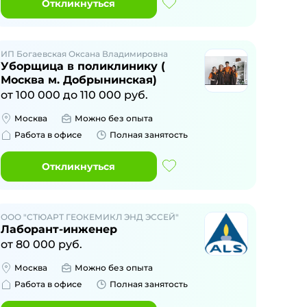
Откликнуться
ИП Богаевская Оксана Владимировна
Уборщица в поликлинику (
Москва м. Добрынинская)
от
100 000
до
110 000
руб.
Москва
Можно без опыта
Работа в офисе
Полная занятость
Откликнуться
ООО "СТЮАРТ ГЕОКЕМИКЛ ЭНД ЭССЕЙ"
Лаборант-инженер
от
80 000
руб.
Москва
Можно без опыта
Работа в офисе
Полная занятость