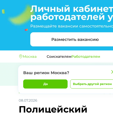
Москва
Соискателям
Работодателям
Ваш регион
Москва
?
Да
Выбрать другой регион
Главная
2 полк полиции ФГКУ "УВО ВНГ России по городу
08.07.2026
Полицейский