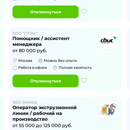
Откликнуться
ООО "УТПАК"
Помощник / ассистент
менеджера
от
80 000
руб.
Москва
Можно без опыта
Работа в офисе
Полная занятость
Откликнуться
ООО ЭНМАШ
Оператор экструзионной
линии / рабочий на
производство
от
55 000
до
125 000
руб.