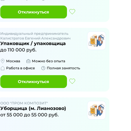
Откликнуться
Индивидуальный предприниматель
Калистратов Евгений Александрович
Упаковщик / упаковщица
до
110 000
руб.
Москва
Можно без опыта
Работа в офисе
Полная занятость
Откликнуться
ООО "ПРОМ КОМПОЗИТ"
Уборщица (м. Лианозово)
от
55 000
до
55 000
руб.