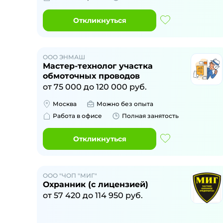
Откликнуться
ООО ЭНМАШ
Мастер-технолог участка
обмоточных проводов
от
75 000
до
120 000
руб.
Москва
Можно без опыта
Работа в офисе
Полная занятость
Откликнуться
ООО "ЧОП "МИГ"
Охранник (с лицензией)
от
57 420
до
114 950
руб.