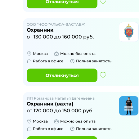
Откликнуться
ООО "ЧОО "АЛЬФА-ЗАСТАВА"
Охранник
от
130 000
до
160 000
руб.
Москва
Можно без опыта
Работа в офисе
Полная занятость
Откликнуться
ИП Романова Наталья Евгеньевна
Охранник (вахта)
от
120 000
до
150 000
руб.
Москва
Можно без опыта
Работа в офисе
Полная занятость