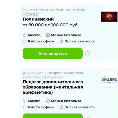
ФГКУ "УВО ВНГ РОССИИ ПО ГОРОДУ
МОСКВЕ"
Полицейский
от
80 000
до
100 000
руб.
Москва
Можно без опыта
Работа в офисе
Полная занятость
Откликнуться
Индивидуальный предприниматель
Хегай Жанна Сергеевна
Педагог дополнительного
образования (ментальная
арифметика)
Москва
Можно без опыта
Работа в офисе
Полная занятость