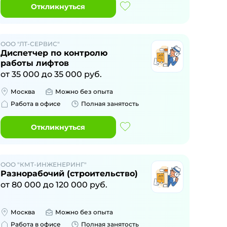
Откликнуться
ООО "ЛТ-СЕРВИС"
Диспетчер по контролю
работы лифтов
от
35 000
до
35 000
руб.
Москва
Можно без опыта
Работа в офисе
Полная занятость
Откликнуться
ООО "КМТ-ИНЖЕНЕРИНГ"
Разнорабочий (строительство)
от
80 000
до
120 000
руб.
Москва
Можно без опыта
Работа в офисе
Полная занятость