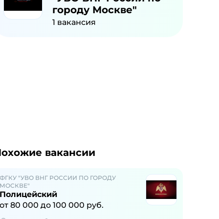
городу Москве"
1
вакансия
охожие вакансии
ФГКУ "УВО ВНГ РОССИИ ПО ГОРОДУ
МОСКВЕ"
Полицейский
от
80 000
до
100 000
руб.